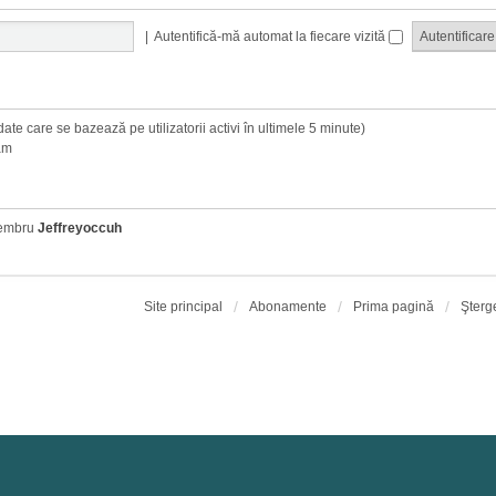
|
Autentifică-mă automat la fiecare vizită
i (date care se bazează pe utilizatorii activi în ultimele 5 minute)
am
membru
Jeffreyoccuh
Site principal
Abonamente
Prima pagină
Şterg