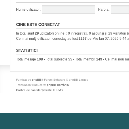
Nume utilizator:
Parolă:
CINE ESTE CONECTAT
In total sunt
29
utilizatori online :: 0 înregistrați, 0 ascunși și 29 vizitator
Cei mai mulţi utilizatori conectaţi au fost
2267
pe Mie Ian 07, 2026 9:44 
STATISTICI
Total mesaje
108
• Total subiecte
55
• Total membri
149
• Cel mai nou 
Furnizat de
phpBB
® Forum Software © phpBB Limited
Translation/Traducere:
phpBB România
Politica de confidenţialitate
TERMS