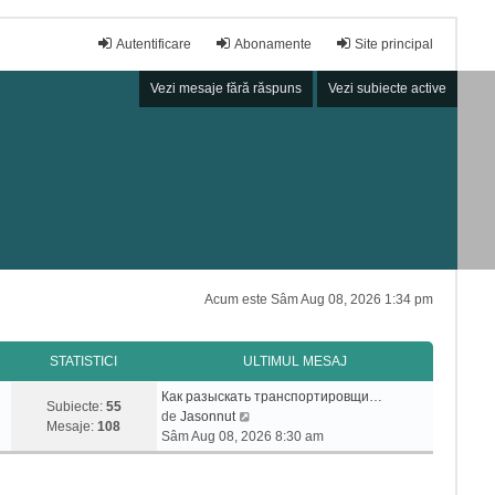
Autentificare
Abonamente
Site principal
Vezi mesaje fără răspuns
Vezi subiecte active
Acum este Sâm Aug 08, 2026 1:34 pm
STATISTICI
ULTIMUL MESAJ
Как разыскать транспортировщи…
Subiecte:
55
V
de
Jasonnut
Mesaje:
108
e
Sâm Aug 08, 2026 8:30 am
z
i