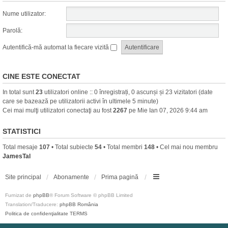
Nume utilizator:
Parolă:
Autentifică-mă automat la fiecare vizită
CINE ESTE CONECTAT
In total sunt
23
utilizatori online :: 0 înregistrați, 0 ascunși și 23 vizitatori (date
care se bazează pe utilizatorii activi în ultimele 5 minute)
Cei mai mulţi utilizatori conectaţi au fost
2267
pe Mie Ian 07, 2026 9:44 am
STATISTICI
Total mesaje
107
• Total subiecte
54
• Total membri
148
• Cel mai nou membru
JamesTal
Site principal
Abonamente
Prima pagină
Furnizat de
phpBB
® Forum Software © phpBB Limited
Translation/Traducere:
phpBB România
Politica de confidenţialitate
TERMS