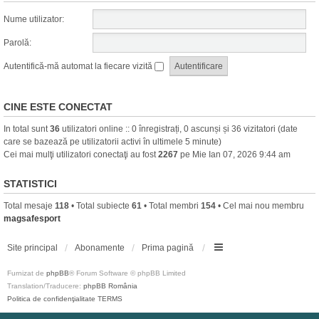
Nume utilizator:
Parolă:
Autentifică-mă automat la fiecare vizită
CINE ESTE CONECTAT
In total sunt
36
utilizatori online :: 0 înregistrați, 0 ascunși și 36 vizitatori (date
care se bazează pe utilizatorii activi în ultimele 5 minute)
Cei mai mulţi utilizatori conectaţi au fost
2267
pe Mie Ian 07, 2026 9:44 am
STATISTICI
Total mesaje
118
• Total subiecte
61
• Total membri
154
• Cel mai nou membru
magsafesport
Site principal
Abonamente
Prima pagină
Furnizat de
phpBB
® Forum Software © phpBB Limited
Translation/Traducere:
phpBB România
Politica de confidenţialitate
TERMS