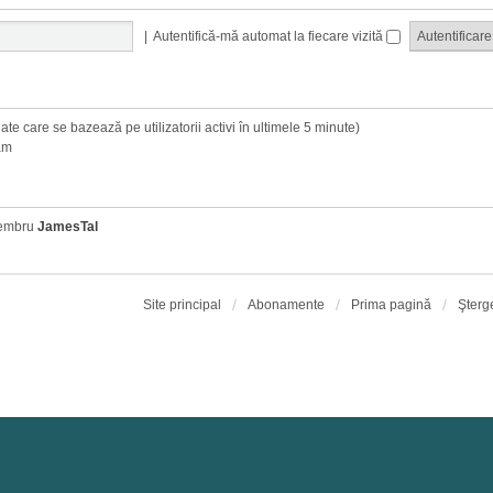
|
Autentifică-mă automat la fiecare vizită
 (date care se bazează pe utilizatorii activi în ultimele 5 minute)
am
membru
JamesTal
Site principal
Abonamente
Prima pagină
Şterg