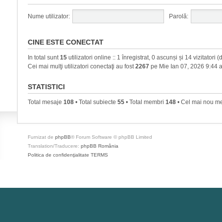
Nume utilizator:
Parolă:
CINE ESTE CONECTAT
In total sunt
15
utilizatori online :: 1 înregistrat, 0 ascunși și 14 vizitatori
Cei mai mulţi utilizatori conectaţi au fost
2267
pe Mie Ian 07, 2026 9:44 
STATISTICI
Total mesaje
108
• Total subiecte
55
• Total membri
148
• Cel mai nou 
Furnizat de
phpBB
® Forum Software © phpBB Limited
Translation/Traducere:
phpBB România
Politica de confidenţialitate
TERMS