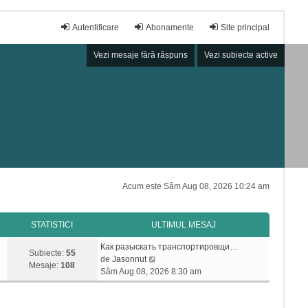
Autentificare
Abonamente
Site principal
Vezi mesaje fără răspuns
Vezi subiecte active
Acum este Sâm Aug 08, 2026 10:24 am
STATISTICI
ULTIMUL MESAJ
Как разыскать транспортировщи…
Subiecte:
55
V
de
Jasonnut
Mesaje:
108
e
Sâm Aug 08, 2026 8:30 am
z
i