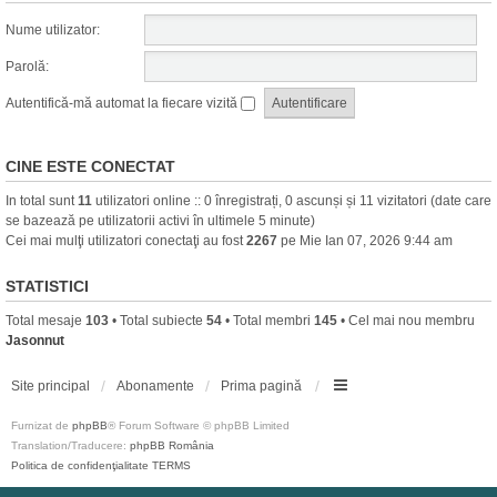
Nume utilizator:
Parolă:
Autentifică-mă automat la fiecare vizită
CINE ESTE CONECTAT
In total sunt
11
utilizatori online :: 0 înregistrați, 0 ascunși și 11 vizitatori (date care
se bazează pe utilizatorii activi în ultimele 5 minute)
Cei mai mulţi utilizatori conectaţi au fost
2267
pe Mie Ian 07, 2026 9:44 am
STATISTICI
Total mesaje
103
• Total subiecte
54
• Total membri
145
• Cel mai nou membru
Jasonnut
Site principal
Abonamente
Prima pagină
Furnizat de
phpBB
® Forum Software © phpBB Limited
Translation/Traducere:
phpBB România
Politica de confidenţialitate
TERMS