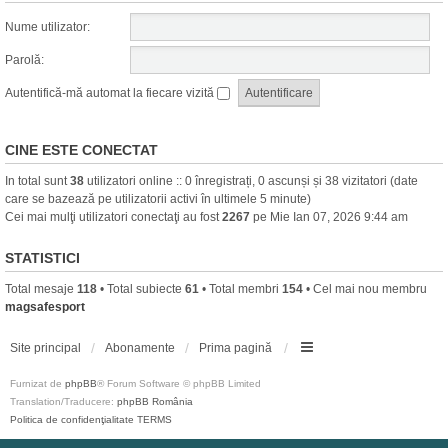
Nume utilizator:
Parolă:
Autentifică-mă automat la fiecare vizită
CINE ESTE CONECTAT
In total sunt
38
utilizatori online :: 0 înregistrați, 0 ascunși și 38 vizitatori (date
care se bazează pe utilizatorii activi în ultimele 5 minute)
Cei mai mulţi utilizatori conectaţi au fost
2267
pe Mie Ian 07, 2026 9:44 am
STATISTICI
Total mesaje
118
• Total subiecte
61
• Total membri
154
• Cel mai nou membru
magsafesport
Site principal
Abonamente
Prima pagină
Furnizat de
phpBB
® Forum Software © phpBB Limited
Translation/Traducere:
phpBB România
Politica de confidenţialitate
TERMS