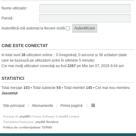
Nume utilizator:
Parolă:
Autentifică-mă automat la fiecare vizită
CINE ESTE CONECTAT
In total sunt
38
utilizatori online :: 0 înregistrați, 0 ascunși și 38 vizitatori (date
care se bazează pe utilizatorii activi în ultimele 5 minute)
Cei mai mulţi utilizatori conectaţi au fost
2267
pe Mie Ian 07, 2026 9:44 am
STATISTICI
Total mesaje
103
• Total subiecte
54
• Total membri
145
• Cel mai nou membru
Jasonnut
Site principal
Abonamente
Prima pagină
Furnizat de
phpBB
® Forum Software © phpBB Limited
Translation/Traducere:
phpBB România
Politica de confidenţialitate
TERMS