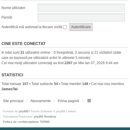
Nume utilizator:
Parolă:
Autentifică-mă automat la fiecare vizită
CINE ESTE CONECTAT
In total sunt
21
utilizatori online :: 0 înregistrați, 0 ascunși și 21 vizitatori (date
care se bazează pe utilizatorii activi în ultimele 5 minute)
Cei mai mulţi utilizatori conectaţi au fost
2267
pe Mie Ian 07, 2026 9:44 am
STATISTICI
Total mesaje
107
• Total subiecte
54
• Total membri
148
• Cel mai nou membru
JamesTal
Site principal
Abonamente
Prima pagină
Furnizat de
phpBB
® Forum Software © phpBB Limited
Translation/Traducere:
phpBB România
Politica de confidenţialitate
TERMS