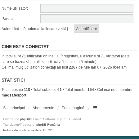
Nume utilizator:
Parolă:
Autentifică-mă automat la fiecare vizită
CINE ESTE CONECTAT
In total sunt
71
utilizatori online :: 0 înregistrați, 0 ascunși și 71 vizitatori (date
care se bazează pe utilizatorii activi în ultimele 5 minute)
Cei mai mulţi utilizatori conectaţi au fost
2267
pe Mie Ian 07, 2026 9:44 am
STATISTICI
Total mesaje
118
• Total subiecte
61
• Total membri
154
• Cel mai nou membru
magsafesport
Site principal
Abonamente
Prima pagină
Furnizat de
phpBB
® Forum Software © phpBB Limited
Translation/Traducere:
phpBB România
Politica de confidenţialitate
TERMS