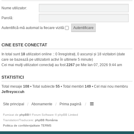
Nume utilizator:
Parolă:
Autentifică-mă automat la fiecare vizită
CINE ESTE CONECTAT
In total sunt
18
utilizatori online :: 0 înregistrați, 0 ascunși și 18 vizitatori (date
care se bazează pe utilizatorii activi în ultimele 5 minute)
Cei mai mulţi utilizatori conectaţi au fost
2267
pe Mie Ian 07, 2026 9:44 am
STATISTICI
Total mesaje
108
• Total subiecte
55
• Total membri
149
• Cel mai nou membru
Jeffreyoccuh
Site principal
Abonamente
Prima pagină
Furnizat de
phpBB
® Forum Software © phpBB Limited
Translation/Traducere:
phpBB România
Politica de confidenţialitate
TERMS