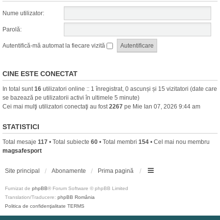
Nume utilizator:
Parolă:
Autentifică-mă automat la fiecare vizită
CINE ESTE CONECTAT
In total sunt
16
utilizatori online :: 1 înregistrat, 0 ascunși și 15 vizitatori (date care
se bazează pe utilizatorii activi în ultimele 5 minute)
Cei mai mulţi utilizatori conectaţi au fost
2267
pe Mie Ian 07, 2026 9:44 am
STATISTICI
Total mesaje
117
• Total subiecte
60
• Total membri
154
• Cel mai nou membru
magsafesport
Site principal
Abonamente
Prima pagină
Furnizat de
phpBB
® Forum Software © phpBB Limited
Translation/Traducere:
phpBB România
Politica de confidenţialitate
TERMS