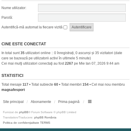
Nume utilizator:
Parolă:
Autentifică-mă automat la fiecare vizită
CINE ESTE CONECTAT
In total sunt
35
utilizatori online :: 0 înregistrați, 0 ascunși și 35 vizitatori (date
care se bazează pe utilizatorii activi în ultimele 5 minute)
Cei mai mulţi utilizatori conectaţi au fost
2267
pe Mie Ian 07, 2026 9:44 am
STATISTICI
Total mesaje
117
• Total subiecte
60
• Total membri
154
• Cel mai nou membru
magsafesport
Site principal
Abonamente
Prima pagină
Furnizat de
phpBB
® Forum Software © phpBB Limited
Translation/Traducere:
phpBB România
Politica de confidenţialitate
TERMS