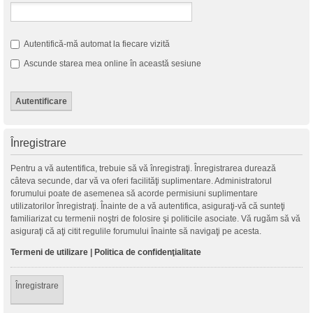
Autentifică-mă automat la fiecare vizită
Ascunde starea mea online în această sesiune
Înregistrare
Pentru a vă autentifica, trebuie să vă înregistraţi. Înregistrarea durează
câteva secunde, dar vă va oferi facilităţi suplimentare. Administratorul
forumului poate de asemenea să acorde permisiuni suplimentare
utilizatorilor înregistraţi. Înainte de a vă autentifica, asiguraţi-vă că sunteţi
familiarizat cu termenii noştri de folosire şi politicile asociate. Vă rugăm să vă
asiguraţi că aţi citit regulile forumului înainte să navigaţi pe acesta.
Termeni de utilizare
|
Politica de confidenţialitate
Înregistrare