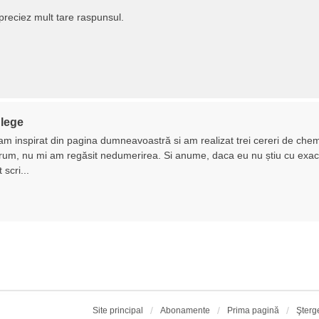
reciez mult tare raspunsul.
 lege
m inspirat din pagina dumneavoastră si am realizat trei cereri de chema
orum, nu mi am regăsit nedumerirea. Si anume, daca eu nu știu cu exacti
scri...
Site principal
Abonamente
Prima pagină
Şterg