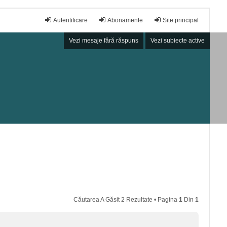
Autentificare
Abonamente
Site principal
Vezi mesaje fără răspuns
Vezi subiecte active
Căutarea A Găsit 2 Rezultate • Pagina
1
Din
1