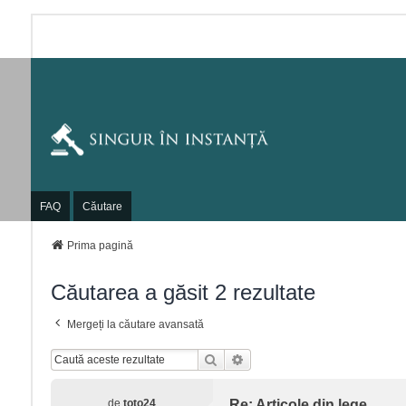
FAQ
Căutare
Prima pagină
Căutarea a găsit 2 rezultate
Mergeți la căutare avansată
Căutare
Căutare Avansată
de
toto24
Re: Articole din lege