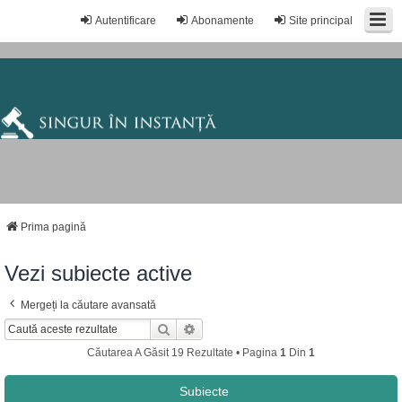
Autentificare
Abonamente
Site principal
Prima pagină
Vezi subiecte active
Mergeți la căutare avansată
Căutare
Căutare Avansată
Căutarea A Găsit 19 Rezultate • Pagina
1
Din
1
Subiecte