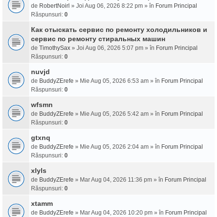
de
RobertNoirl
» Joi Aug 06, 2026 8:22 pm » în
Forum Principal
Răspunsuri:
0
Как отыскать сервис по ремонту холодильников и
сервис по ремонту стиральных машин
de
TimothySax
» Joi Aug 06, 2026 5:07 pm » în
Forum Principal
Răspunsuri:
0
nuvjd
de
BuddyZErefe
» Mie Aug 05, 2026 6:53 am » în
Forum Principal
Răspunsuri:
0
wfsmn
de
BuddyZErefe
» Mie Aug 05, 2026 5:42 am » în
Forum Principal
Răspunsuri:
0
gtxnq
de
BuddyZErefe
» Mie Aug 05, 2026 2:04 am » în
Forum Principal
Răspunsuri:
0
xlyls
de
BuddyZErefe
» Mar Aug 04, 2026 11:36 pm » în
Forum Principal
Răspunsuri:
0
xtamm
de
BuddyZErefe
» Mar Aug 04, 2026 10:20 pm » în
Forum Principal