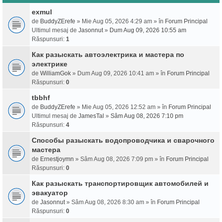
exmul
de
BuddyZErefe
» Mie Aug 05, 2026 4:29 am » în
Forum Principal
Ultimul mesaj de
Jasonnut
»
Dum Aug 09, 2026 10:55 am
Răspunsuri:
1
Как разыскать автоэлектрика и мастера по
электрике
de
WilliamGok
» Dum Aug 09, 2026 10:41 am » în
Forum Principal
Răspunsuri:
0
tbbhf
de
BuddyZErefe
» Mie Aug 05, 2026 12:52 am » în
Forum Principal
Ultimul mesaj de
JamesTal
»
Sâm Aug 08, 2026 7:10 pm
Răspunsuri:
4
Способы разыскать водопроводчика и сварочного
мастера
de
Ernestjoymn
» Sâm Aug 08, 2026 7:09 pm » în
Forum Principal
Răspunsuri:
0
Как разыскать транспортировщик автомобилей и
эвакуатор
de
Jasonnut
» Sâm Aug 08, 2026 8:30 am » în
Forum Principal
Răspunsuri:
0