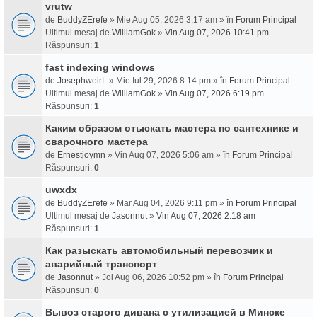
vrutw
de
BuddyZErefe
» Mie Aug 05, 2026 3:17 am » în
Forum Principal
Ultimul mesaj de
WilliamGok
»
Vin Aug 07, 2026 10:41 pm
Răspunsuri:
1
fast indexing windows
de
JosephweirL
» Mie Iul 29, 2026 8:14 pm » în
Forum Principal
Ultimul mesaj de
WilliamGok
»
Vin Aug 07, 2026 6:19 pm
Răspunsuri:
1
Каким образом отыскать мастера по сантехнике и
сварочного мастера
de
Ernestjoymn
» Vin Aug 07, 2026 5:06 am » în
Forum Principal
Răspunsuri:
0
uwxdx
de
BuddyZErefe
» Mar Aug 04, 2026 9:11 pm » în
Forum Principal
Ultimul mesaj de
Jasonnut
»
Vin Aug 07, 2026 2:18 am
Răspunsuri:
1
Как разыскать автомобильный перевозчик и
аварийный транспорт
de
Jasonnut
» Joi Aug 06, 2026 10:52 pm » în
Forum Principal
Răspunsuri:
0
Вывоз старого дивана с утилизацией в Минске