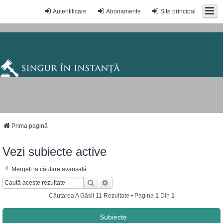
Autentificare
Abonamente
Site principal
Prima pagină
Vezi subiecte active
Mergeți la căutare avansată
Căutare
Căutare Avansată
Căutarea A Găsit 11 Rezultate • Pagina
1
Din
1
Subiecte