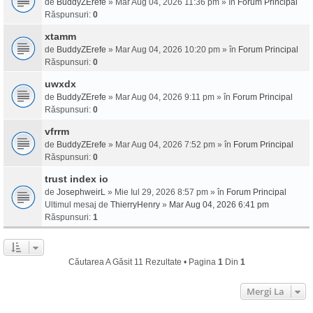
de
BuddyZErefe
» Mar Aug 04, 2026 11:36 pm » în
Forum Principal
Răspunsuri:
0
xtamm
de
BuddyZErefe
» Mar Aug 04, 2026 10:20 pm » în
Forum Principal
Răspunsuri:
0
uwxdx
de
BuddyZErefe
» Mar Aug 04, 2026 9:11 pm » în
Forum Principal
Răspunsuri:
0
vfrrm
de
BuddyZErefe
» Mar Aug 04, 2026 7:52 pm » în
Forum Principal
Răspunsuri:
0
trust index io
de
JosephweirL
» Mie Iul 29, 2026 8:57 pm » în
Forum Principal
Ultimul mesaj de
ThierryHenry
»
Mar Aug 04, 2026 6:41 pm
Răspunsuri:
1
Căutarea A Găsit 11 Rezultate • Pagina
1
Din
1
Mergi La