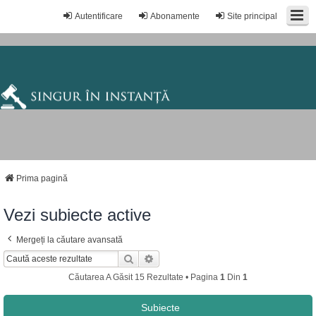
Autentificare
Abonamente
Site principal
Prima pagină
Vezi subiecte active
Mergeți la căutare avansată
Căutare
Căutare Avansată
Căutarea A Găsit 15 Rezultate • Pagina
1
Din
1
Subiecte