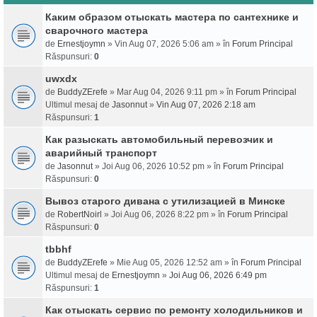
Каким образом отыскать мастера по сантехнике и
сварочного мастера
de
Ernestjoymn
» Vin Aug 07, 2026 5:06 am » în
Forum Principal
Răspunsuri:
0
uwxdx
de
BuddyZErefe
» Mar Aug 04, 2026 9:11 pm » în
Forum Principal
Ultimul mesaj de
Jasonnut
»
Vin Aug 07, 2026 2:18 am
Răspunsuri:
1
Как разыскать автомобильный перевозчик и
аварийный транспорт
de
Jasonnut
» Joi Aug 06, 2026 10:52 pm » în
Forum Principal
Răspunsuri:
0
Вывоз старого дивана с утилизацией в Минске
de
RobertNoirl
» Joi Aug 06, 2026 8:22 pm » în
Forum Principal
Răspunsuri:
0
tbbhf
de
BuddyZErefe
» Mie Aug 05, 2026 12:52 am » în
Forum Principal
Ultimul mesaj de
Ernestjoymn
»
Joi Aug 06, 2026 6:49 pm
Răspunsuri:
1
Как отыскать сервис по ремонту холодильников и