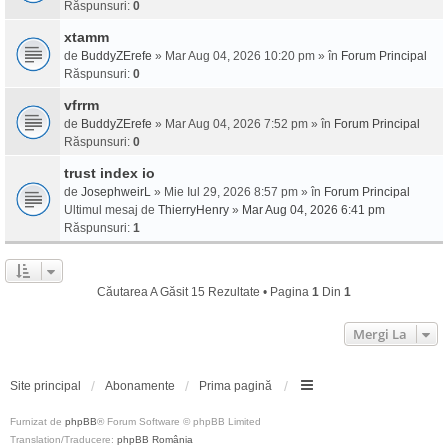
Răspunsuri:
0
xtamm
de
BuddyZErefe
» Mar Aug 04, 2026 10:20 pm » în
Forum Principal
Răspunsuri:
0
vfrrm
de
BuddyZErefe
» Mar Aug 04, 2026 7:52 pm » în
Forum Principal
Răspunsuri:
0
trust index io
de
JosephweirL
» Mie Iul 29, 2026 8:57 pm » în
Forum Principal
Ultimul mesaj de
ThierryHenry
»
Mar Aug 04, 2026 6:41 pm
Răspunsuri:
1
Căutarea A Găsit 15 Rezultate • Pagina
1
Din
1
Mergi La
Site principal
Abonamente
Prima pagină
Furnizat de
phpBB
® Forum Software © phpBB Limited
Translation/Traducere:
phpBB România