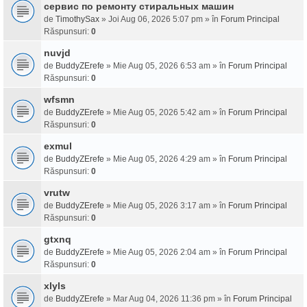
сервис по ремонту стиральных машин
de
TimothySax
» Joi Aug 06, 2026 5:07 pm » în
Forum Principal
Răspunsuri:
0
nuvjd
de
BuddyZErefe
» Mie Aug 05, 2026 6:53 am » în
Forum Principal
Răspunsuri:
0
wfsmn
de
BuddyZErefe
» Mie Aug 05, 2026 5:42 am » în
Forum Principal
Răspunsuri:
0
exmul
de
BuddyZErefe
» Mie Aug 05, 2026 4:29 am » în
Forum Principal
Răspunsuri:
0
vrutw
de
BuddyZErefe
» Mie Aug 05, 2026 3:17 am » în
Forum Principal
Răspunsuri:
0
gtxnq
de
BuddyZErefe
» Mie Aug 05, 2026 2:04 am » în
Forum Principal
Răspunsuri:
0
xlyls
de
BuddyZErefe
» Mar Aug 04, 2026 11:36 pm » în
Forum Principal