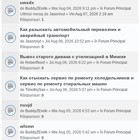
uwxdx
de
BuddyZErefe
» Mar Aug 04, 2026 9:11 pm » în
Forum Principal
Ultimul mesaj de
Jasonnut
»
Vin Aug 07, 2026 2:18 am
Răspunsuri:
1
Как разыскать автомобильный перевозчик и
аварийный транспорт
de
Jasonnut
» Joi Aug 06, 2026 10:52 pm » în
Forum Principal
Răspunsuri:
0
Вывоз старого дивана с утилизацией в Минске
de
RobertNoirl
» Joi Aug 06, 2026 8:22 pm » în
Forum Principal
Răspunsuri:
0
Как отыскать сервис по ремонту холодильников и
сервис по ремонту стиральных машин
de
TimothySax
» Joi Aug 06, 2026 5:07 pm » în
Forum Principal
Răspunsuri:
0
nuvjd
de
BuddyZErefe
» Mie Aug 05, 2026 6:53 am » în
Forum Principal
Răspunsuri:
0
wfsmn
de
BuddyZErefe
» Mie Aug 05, 2026 5:42 am » în
Forum Principal
Răspunsuri:
0