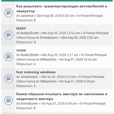
Как разыскать транспортировщик автомобилей и
эвакуатор
de
Jasonnut
» Sâm Aug 08, 2026 8:30 am » în
Forum Principal
Răspunsuri:
0
tbbhf
de
BuddyZErefe
» Mie Aug 05, 2026 12:52 am » în
Forum Principal
Ultimul mesaj de
Ernestjoymn
»
Sâm Aug 08, 2026 2:02 am
Răspunsuri:
3
vrutw
de
BuddyZErefe
» Mie Aug 05, 2026 3:17 am » în
Forum Principal
Ultimul mesaj de
WilliamGok
»
Vin Aug 07, 2026 10:41 pm
Răspunsuri:
1
fast indexing windows
de
JosephweirL
» Mie Iul 29, 2026 8:14 pm » în
Forum Principal
Ultimul mesaj de
WilliamGok
»
Vin Aug 07, 2026 6:19 pm
Răspunsuri:
1
Каким образом отыскать мастера по сантехнике и
сварочного мастера
de
Ernestjoymn
» Vin Aug 07, 2026 5:06 am » în
Forum Principal
Răspunsuri:
0