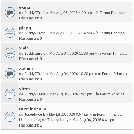
exmul
de
BuddyZErefe
» Mie Aug 05, 2026 4:29 am » în
Forum Principal
Răspunsuri:
0
gtxnq
de
BuddyZErefe
» Mie Aug 05, 2026 2:04 am » în
Forum Principal
Răspunsuri:
0
xlyls
de
BuddyZErefe
» Mar Aug 04, 2026 11:36 pm » în
Forum Principal
Răspunsuri:
0
xtamm
de
BuddyZErefe
» Mar Aug 04, 2026 10:20 pm » în
Forum Principal
Răspunsuri:
0
vfrrm
de
BuddyZErefe
» Mar Aug 04, 2026 7:52 pm » în
Forum Principal
Răspunsuri:
0
trust index io
de
JosephweirL
» Mie Iul 29, 2026 8:57 pm » în
Forum Principal
Ultimul mesaj de
ThierryHenry
»
Mar Aug 04, 2026 6:41 pm
Răspunsuri:
1