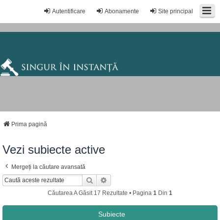
Autentificare
Abonamente
Site principal
Prima pagină
Vezi subiecte active
Mergeți la căutare avansată
Căutare
Căutare Avansată
Căutarea A Găsit 17 Rezultate • Pagina
1
Din
1
Subiecte