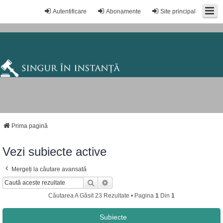
Autentificare
Abonamente
Site principal
Prima pagină
Vezi subiecte active
Mergeți la căutare avansată
Căutare
Căutare Avansată
Căutarea A Găsit 23 Rezultate • Pagina
1
Din
1
Subiecte