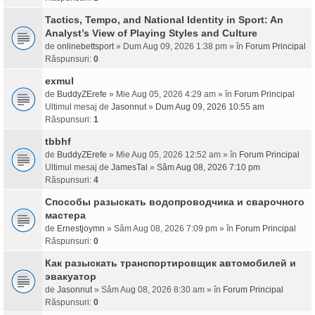
Tactics, Tempo, and National Identity in Sport: An
Analyst’s View of Playing Styles and Culture
de
onlinebettsport
» Dum Aug 09, 2026 1:38 pm » în
Forum Principal
Răspunsuri:
0
exmul
de
BuddyZErefe
» Mie Aug 05, 2026 4:29 am » în
Forum Principal
Ultimul mesaj de
Jasonnut
»
Dum Aug 09, 2026 10:55 am
Răspunsuri:
1
tbbhf
de
BuddyZErefe
» Mie Aug 05, 2026 12:52 am » în
Forum Principal
Ultimul mesaj de
JamesTal
»
Sâm Aug 08, 2026 7:10 pm
Răspunsuri:
4
Способы разыскать водопроводчика и сварочного
мастера
de
Ernestjoymn
» Sâm Aug 08, 2026 7:09 pm » în
Forum Principal
Răspunsuri:
0
Как разыскать транспортировщик автомобилей и
эвакуатор
de
Jasonnut
» Sâm Aug 08, 2026 8:30 am » în
Forum Principal
Răspunsuri:
0