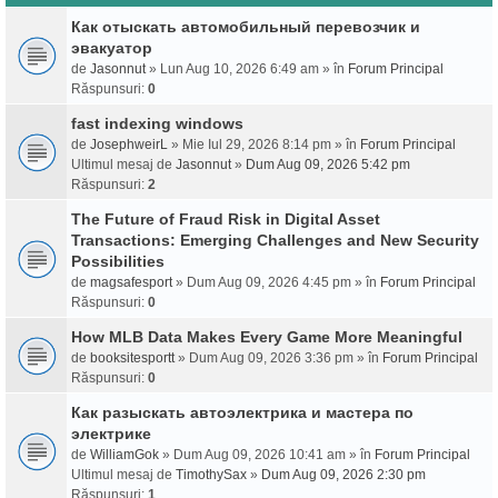
Как отыскать автомобильный перевозчик и
эвакуатор
de
Jasonnut
» Lun Aug 10, 2026 6:49 am » în
Forum Principal
Răspunsuri:
0
fast indexing windows
de
JosephweirL
» Mie Iul 29, 2026 8:14 pm » în
Forum Principal
Ultimul mesaj de
Jasonnut
»
Dum Aug 09, 2026 5:42 pm
Răspunsuri:
2
The Future of Fraud Risk in Digital Asset
Transactions: Emerging Challenges and New Security
Possibilities
de
magsafesport
» Dum Aug 09, 2026 4:45 pm » în
Forum Principal
Răspunsuri:
0
How MLB Data Makes Every Game More Meaningful
de
booksitesportt
» Dum Aug 09, 2026 3:36 pm » în
Forum Principal
Răspunsuri:
0
Как разыскать автоэлектрика и мастера по
электрике
de
WilliamGok
» Dum Aug 09, 2026 10:41 am » în
Forum Principal
Ultimul mesaj de
TimothySax
»
Dum Aug 09, 2026 2:30 pm
Răspunsuri:
1