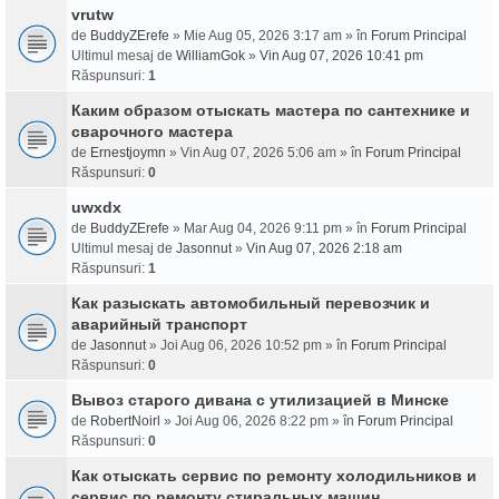
vrutw
de
BuddyZErefe
» Mie Aug 05, 2026 3:17 am » în
Forum Principal
Ultimul mesaj de
WilliamGok
»
Vin Aug 07, 2026 10:41 pm
Răspunsuri:
1
Каким образом отыскать мастера по сантехнике и
сварочного мастера
de
Ernestjoymn
» Vin Aug 07, 2026 5:06 am » în
Forum Principal
Răspunsuri:
0
uwxdx
de
BuddyZErefe
» Mar Aug 04, 2026 9:11 pm » în
Forum Principal
Ultimul mesaj de
Jasonnut
»
Vin Aug 07, 2026 2:18 am
Răspunsuri:
1
Как разыскать автомобильный перевозчик и
аварийный транспорт
de
Jasonnut
» Joi Aug 06, 2026 10:52 pm » în
Forum Principal
Răspunsuri:
0
Вывоз старого дивана с утилизацией в Минске
de
RobertNoirl
» Joi Aug 06, 2026 8:22 pm » în
Forum Principal
Răspunsuri:
0
Как отыскать сервис по ремонту холодильников и
сервис по ремонту стиральных машин