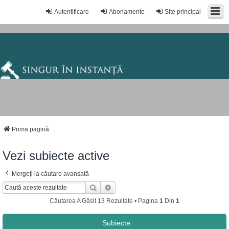
Autentificare
Abonamente
Site principal
Prima pagină
Vezi subiecte active
Mergeți la căutare avansată
Căutare
Căutare Avansată
Căutarea A Găsit 13 Rezultate • Pagina
1
Din
1
Subiecte