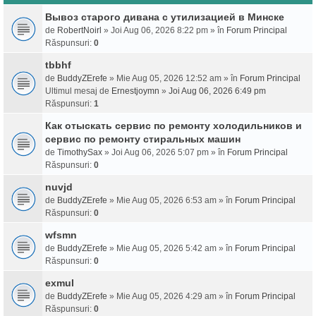
Вывоз старого дивана с утилизацией в Минске
de
RobertNoirl
» Joi Aug 06, 2026 8:22 pm » în
Forum Principal
Răspunsuri:
0
tbbhf
de
BuddyZErefe
» Mie Aug 05, 2026 12:52 am » în
Forum Principal
Ultimul mesaj de
Ernestjoymn
»
Joi Aug 06, 2026 6:49 pm
Răspunsuri:
1
Как отыскать сервис по ремонту холодильников и
сервис по ремонту стиральных машин
de
TimothySax
» Joi Aug 06, 2026 5:07 pm » în
Forum Principal
Răspunsuri:
0
nuvjd
de
BuddyZErefe
» Mie Aug 05, 2026 6:53 am » în
Forum Principal
Răspunsuri:
0
wfsmn
de
BuddyZErefe
» Mie Aug 05, 2026 5:42 am » în
Forum Principal
Răspunsuri:
0
exmul
de
BuddyZErefe
» Mie Aug 05, 2026 4:29 am » în
Forum Principal
Răspunsuri:
0