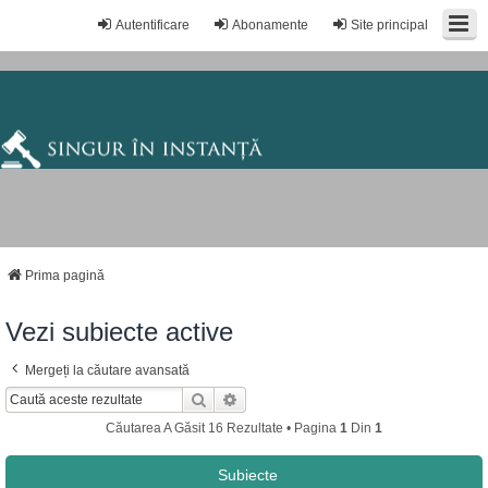
Autentificare
Abonamente
Site principal
Prima pagină
Vezi subiecte active
Mergeți la căutare avansată
Căutare
Căutare Avansată
Căutarea A Găsit 16 Rezultate • Pagina
1
Din
1
Subiecte