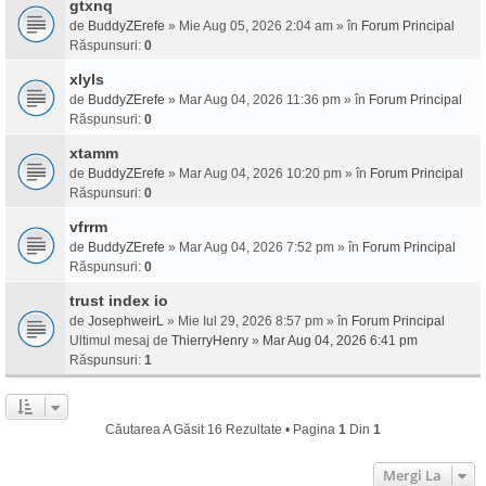
gtxnq
de
BuddyZErefe
» Mie Aug 05, 2026 2:04 am » în
Forum Principal
Răspunsuri:
0
xlyls
de
BuddyZErefe
» Mar Aug 04, 2026 11:36 pm » în
Forum Principal
Răspunsuri:
0
xtamm
de
BuddyZErefe
» Mar Aug 04, 2026 10:20 pm » în
Forum Principal
Răspunsuri:
0
vfrrm
de
BuddyZErefe
» Mar Aug 04, 2026 7:52 pm » în
Forum Principal
Răspunsuri:
0
trust index io
de
JosephweirL
» Mie Iul 29, 2026 8:57 pm » în
Forum Principal
Ultimul mesaj de
ThierryHenry
»
Mar Aug 04, 2026 6:41 pm
Răspunsuri:
1
Căutarea A Găsit 16 Rezultate • Pagina
1
Din
1
Mergi La