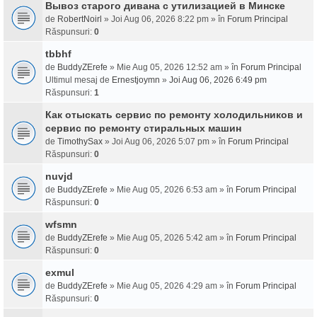
Вывоз старого дивана с утилизацией в Минске
de
RobertNoirl
» Joi Aug 06, 2026 8:22 pm » în
Forum Principal
Răspunsuri:
0
tbbhf
de
BuddyZErefe
» Mie Aug 05, 2026 12:52 am » în
Forum Principal
Ultimul mesaj de
Ernestjoymn
»
Joi Aug 06, 2026 6:49 pm
Răspunsuri:
1
Как отыскать сервис по ремонту холодильников и
сервис по ремонту стиральных машин
de
TimothySax
» Joi Aug 06, 2026 5:07 pm » în
Forum Principal
Răspunsuri:
0
nuvjd
de
BuddyZErefe
» Mie Aug 05, 2026 6:53 am » în
Forum Principal
Răspunsuri:
0
wfsmn
de
BuddyZErefe
» Mie Aug 05, 2026 5:42 am » în
Forum Principal
Răspunsuri:
0
exmul
de
BuddyZErefe
» Mie Aug 05, 2026 4:29 am » în
Forum Principal
Răspunsuri:
0