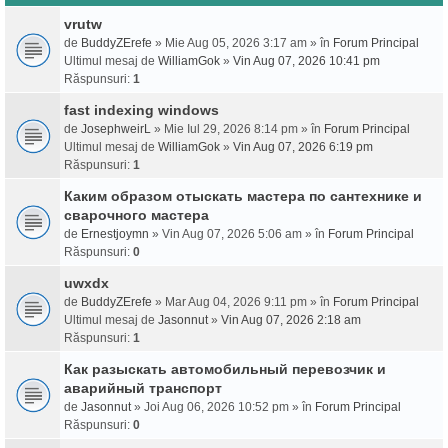
vrutw
de
BuddyZErefe
» Mie Aug 05, 2026 3:17 am » în
Forum Principal
Ultimul mesaj de
WilliamGok
»
Vin Aug 07, 2026 10:41 pm
Răspunsuri:
1
fast indexing windows
de
JosephweirL
» Mie Iul 29, 2026 8:14 pm » în
Forum Principal
Ultimul mesaj de
WilliamGok
»
Vin Aug 07, 2026 6:19 pm
Răspunsuri:
1
Каким образом отыскать мастера по сантехнике и
сварочного мастера
de
Ernestjoymn
» Vin Aug 07, 2026 5:06 am » în
Forum Principal
Răspunsuri:
0
uwxdx
de
BuddyZErefe
» Mar Aug 04, 2026 9:11 pm » în
Forum Principal
Ultimul mesaj de
Jasonnut
»
Vin Aug 07, 2026 2:18 am
Răspunsuri:
1
Как разыскать автомобильный перевозчик и
аварийный транспорт
de
Jasonnut
» Joi Aug 06, 2026 10:52 pm » în
Forum Principal
Răspunsuri:
0