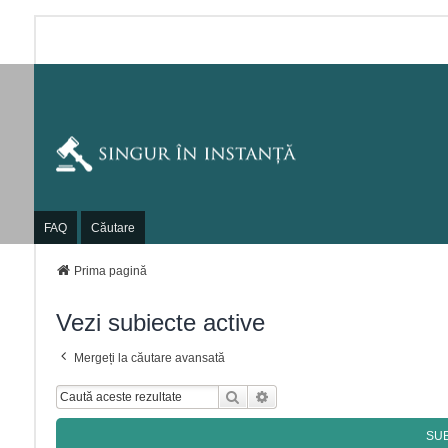
FAQ
Căutare
Prima pagină
Vezi subiecte active
Mergeți la căutare avansată
Căutare
Căutare Avansată
SU