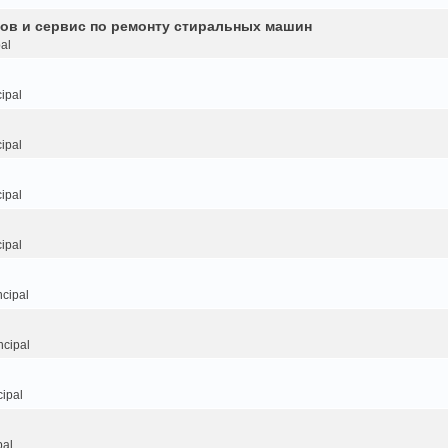
ков и сервис по ремонту стиральных машин
al
ipal
ipal
ipal
ipal
cipal
ncipal
ipal
pal