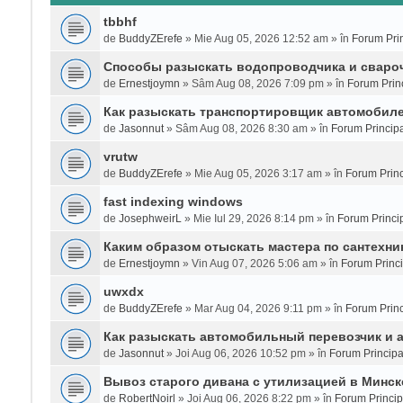
tbbhf
de
BuddyZErefe
» Mie Aug 05, 2026 12:52 am » în
Forum Prin
Способы разыскать водопроводчика и сваро
de
Ernestjoymn
» Sâm Aug 08, 2026 7:09 pm » în
Forum Prin
Как разыскать транспортировщик автомобиле
de
Jasonnut
» Sâm Aug 08, 2026 8:30 am » în
Forum Principa
vrutw
de
BuddyZErefe
» Mie Aug 05, 2026 3:17 am » în
Forum Princ
fast indexing windows
de
JosephweirL
» Mie Iul 29, 2026 8:14 pm » în
Forum Princi
Каким образом отыскать мастера по сантехни
de
Ernestjoymn
» Vin Aug 07, 2026 5:06 am » în
Forum Princi
uwxdx
de
BuddyZErefe
» Mar Aug 04, 2026 9:11 pm » în
Forum Princ
Как разыскать автомобильный перевозчик и 
de
Jasonnut
» Joi Aug 06, 2026 10:52 pm » în
Forum Principa
Вывоз старого дивана с утилизацией в Минск
de
RobertNoirl
» Joi Aug 06, 2026 8:22 pm » în
Forum Princip