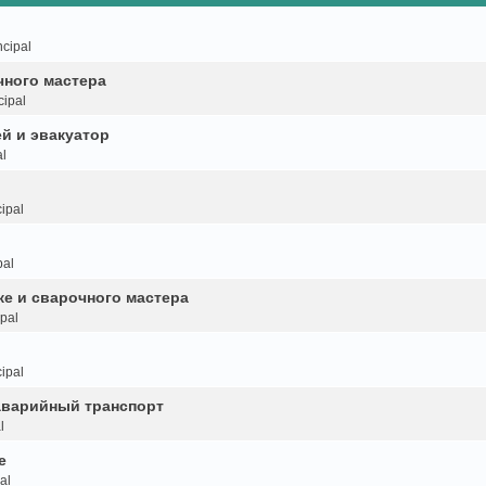
cipal
чного мастера
cipal
й и эвакуатор
l
ipal
pal
ке и сварочного мастера
pal
ipal
аварийный транспорт
l
е
al