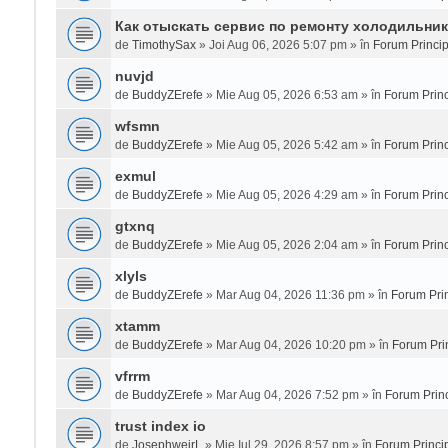
Как отыскать сервис по ремонту холодильни
de
TimothySax
» Joi Aug 06, 2026 5:07 pm » în
Forum Princip
nuvjd
de
BuddyZErefe
» Mie Aug 05, 2026 6:53 am » în
Forum Princ
wfsmn
de
BuddyZErefe
» Mie Aug 05, 2026 5:42 am » în
Forum Princ
exmul
de
BuddyZErefe
» Mie Aug 05, 2026 4:29 am » în
Forum Princ
gtxnq
de
BuddyZErefe
» Mie Aug 05, 2026 2:04 am » în
Forum Princ
xlyls
de
BuddyZErefe
» Mar Aug 04, 2026 11:36 pm » în
Forum Prin
xtamm
de
BuddyZErefe
» Mar Aug 04, 2026 10:20 pm » în
Forum Pri
vfrrm
de
BuddyZErefe
» Mar Aug 04, 2026 7:52 pm » în
Forum Princ
trust index io
de
JosephweirL
» Mie Iul 29, 2026 8:57 pm » în
Forum Princi