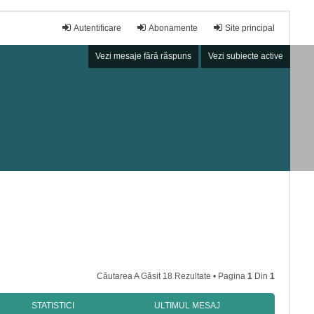
Autentificare
Abonamente
Site principal
Vezi mesaje fără răspuns
Vezi subiecte active
Căutarea A Găsit 18 Rezultate • Pagina
1
Din
1
STATISTICI
ULTIMUL MESAJ