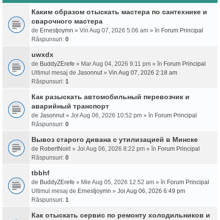
Каким образом отыскать мастера по сантехнике и
сварочного мастера
de
Ernestjoymn
» Vin Aug 07, 2026 5:06 am » în
Forum Principal
Răspunsuri:
0
uwxdx
de
BuddyZErefe
» Mar Aug 04, 2026 9:11 pm » în
Forum Principal
Ultimul mesaj de
Jasonnut
»
Vin Aug 07, 2026 2:18 am
Răspunsuri:
1
Как разыскать автомобильный перевозчик и
аварийный транспорт
de
Jasonnut
» Joi Aug 06, 2026 10:52 pm » în
Forum Principal
Răspunsuri:
0
Вывоз старого дивана с утилизацией в Минске
de
RobertNoirl
» Joi Aug 06, 2026 8:22 pm » în
Forum Principal
Răspunsuri:
0
tbbhf
de
BuddyZErefe
» Mie Aug 05, 2026 12:52 am » în
Forum Principal
Ultimul mesaj de
Ernestjoymn
»
Joi Aug 06, 2026 6:49 pm
Răspunsuri:
1
Как отыскать сервис по ремонту холодильников и