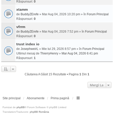
Răspunsuri:
0
xtamm
de
BuddyZErefe
» Mar Aug 04, 2026 10:20 pm » în
Forum Principal
Răspunsuri:
0
vfrrm
de
BuddyZErefe
» Mar Aug 04, 2026 7:52 pm » în
Forum Principal
Răspunsuri:
0
trust index io
de
JosephweirL
» Mie Iul 29, 2026 8:57 pm » în
Forum Principal
Ultimul mesaj de
ThierryHenry
»
Mar Aug 04, 2026 6:41 pm
Răspunsuri:
1
Căutarea A Găsit 15 Rezultate • Pagina
1
Din
1
Mergi La
Site principal
Abonamente
Prima pagină
Furnizat de
phpBB
® Forum Software © phpBB Limited
Translation/Traducere:
phpBB România