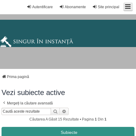
Autentificare
Abonamente
Site principal
Prima pagină
Vezi subiecte active
Mergeți la căutare avansată
Căutare
Căutare Avansată
Căutarea A Găsit 15 Rezultate • Pagina
1
Din
1
Subiecte