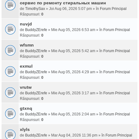
сервис по ремонту стиральных машин
de
TimothySax
» Joi Aug 06, 2026 5:07 pm » în
Forum Principal
Răspunsuri:
0
nuvjd
de
BuddyZErefe
» Mie Aug 05, 2026 6:53 am » în
Forum Principal
Răspunsuri:
0
wfsmn
de
BuddyZErefe
» Mie Aug 05, 2026 5:42 am » în
Forum Principal
Răspunsuri:
0
exmul
de
BuddyZErefe
» Mie Aug 05, 2026 4:29 am » în
Forum Principal
Răspunsuri:
0
vrutw
de
BuddyZErefe
» Mie Aug 05, 2026 3:17 am » în
Forum Principal
Răspunsuri:
0
gtxnq
de
BuddyZErefe
» Mie Aug 05, 2026 2:04 am » în
Forum Principal
Răspunsuri:
0
xlyls
de
BuddyZErefe
» Mar Aug 04, 2026 11:36 pm » în
Forum Principal