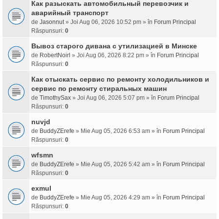
Как разыскать автомобильный перевозчик и
аварийный транспорт
de
Jasonnut
» Joi Aug 06, 2026 10:52 pm » în
Forum Principal
Răspunsuri:
0
Вывоз старого дивана с утилизацией в Минске
de
RobertNoirl
» Joi Aug 06, 2026 8:22 pm » în
Forum Principal
Răspunsuri:
0
Как отыскать сервис по ремонту холодильников и
сервис по ремонту стиральных машин
de
TimothySax
» Joi Aug 06, 2026 5:07 pm » în
Forum Principal
Răspunsuri:
0
nuvjd
de
BuddyZErefe
» Mie Aug 05, 2026 6:53 am » în
Forum Principal
Răspunsuri:
0
wfsmn
de
BuddyZErefe
» Mie Aug 05, 2026 5:42 am » în
Forum Principal
Răspunsuri:
0
exmul
de
BuddyZErefe
» Mie Aug 05, 2026 4:29 am » în
Forum Principal
Răspunsuri:
0