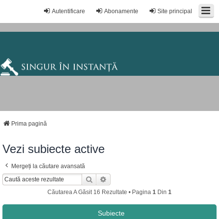
Autentificare
Abonamente
Site principal
Prima pagină
Vezi subiecte active
Mergeți la căutare avansată
Căutare
Căutare Avansată
Căutarea A Găsit 16 Rezultate • Pagina
1
Din
1
Subiecte