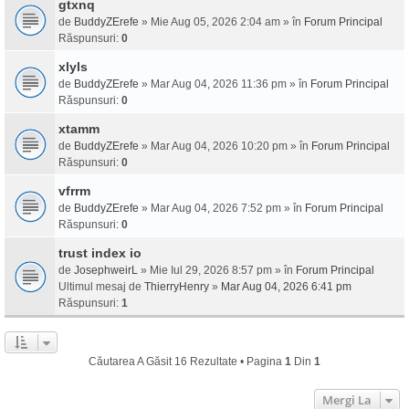
gtxnq
de
BuddyZErefe
» Mie Aug 05, 2026 2:04 am » în
Forum Principal
Răspunsuri:
0
xlyls
de
BuddyZErefe
» Mar Aug 04, 2026 11:36 pm » în
Forum Principal
Răspunsuri:
0
xtamm
de
BuddyZErefe
» Mar Aug 04, 2026 10:20 pm » în
Forum Principal
Răspunsuri:
0
vfrrm
de
BuddyZErefe
» Mar Aug 04, 2026 7:52 pm » în
Forum Principal
Răspunsuri:
0
trust index io
de
JosephweirL
» Mie Iul 29, 2026 8:57 pm » în
Forum Principal
Ultimul mesaj de
ThierryHenry
»
Mar Aug 04, 2026 6:41 pm
Răspunsuri:
1
Căutarea A Găsit 16 Rezultate • Pagina
1
Din
1
Mergi La