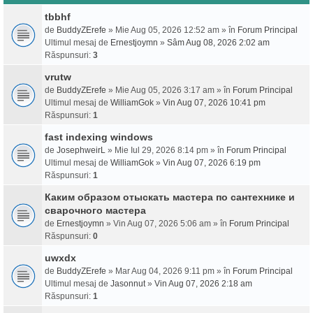
tbbhf
de
BuddyZErefe
» Mie Aug 05, 2026 12:52 am » în
Forum Principal
Ultimul mesaj de
Ernestjoymn
»
Sâm Aug 08, 2026 2:02 am
Răspunsuri:
3
vrutw
de
BuddyZErefe
» Mie Aug 05, 2026 3:17 am » în
Forum Principal
Ultimul mesaj de
WilliamGok
»
Vin Aug 07, 2026 10:41 pm
Răspunsuri:
1
fast indexing windows
de
JosephweirL
» Mie Iul 29, 2026 8:14 pm » în
Forum Principal
Ultimul mesaj de
WilliamGok
»
Vin Aug 07, 2026 6:19 pm
Răspunsuri:
1
Каким образом отыскать мастера по сантехнике и
сварочного мастера
de
Ernestjoymn
» Vin Aug 07, 2026 5:06 am » în
Forum Principal
Răspunsuri:
0
uwxdx
de
BuddyZErefe
» Mar Aug 04, 2026 9:11 pm » în
Forum Principal
Ultimul mesaj de
Jasonnut
»
Vin Aug 07, 2026 2:18 am
Răspunsuri:
1