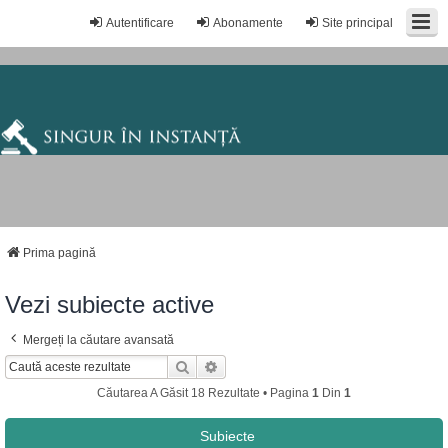
Autentificare
Abonamente
Site principal
Prima pagină
Vezi subiecte active
Mergeți la căutare avansată
Căutare
Căutare Avansată
Căutarea A Găsit 18 Rezultate • Pagina
1
Din
1
Subiecte