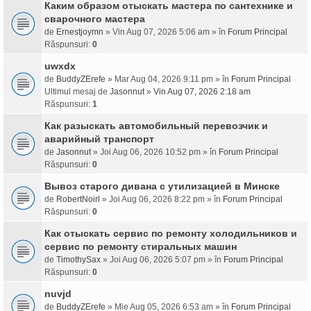
Каким образом отыскать мастера по сантехнике и
сварочного мастера
de
Ernestjoymn
» Vin Aug 07, 2026 5:06 am » în
Forum Principal
Răspunsuri:
0
uwxdx
de
BuddyZErefe
» Mar Aug 04, 2026 9:11 pm » în
Forum Principal
Ultimul mesaj de
Jasonnut
»
Vin Aug 07, 2026 2:18 am
Răspunsuri:
1
Как разыскать автомобильный перевозчик и
аварийный транспорт
de
Jasonnut
» Joi Aug 06, 2026 10:52 pm » în
Forum Principal
Răspunsuri:
0
Вывоз старого дивана с утилизацией в Минске
de
RobertNoirl
» Joi Aug 06, 2026 8:22 pm » în
Forum Principal
Răspunsuri:
0
Как отыскать сервис по ремонту холодильников и
сервис по ремонту стиральных машин
de
TimothySax
» Joi Aug 06, 2026 5:07 pm » în
Forum Principal
Răspunsuri:
0
nuvjd
de
BuddyZErefe
» Mie Aug 05, 2026 6:53 am » în
Forum Principal