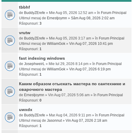
tbbhf
de
BuddyZErefe
» Mie Aug 05, 2026 12:52 am » în
Forum Principal
Ultimul mesaj de
Ernestjoymn
»
Sâm Aug 08, 2026 2:02 am
Răspunsuri:
3
vrutw
de
BuddyZErefe
» Mie Aug 05, 2026 3:17 am » în
Forum Principal
Ultimul mesaj de
WilliamGok
»
Vin Aug 07, 2026 10:41 pm
Răspunsuri:
1
fast indexing windows
de
JosephweirL
» Mie Iul 29, 2026 8:14 pm » în
Forum Principal
Ultimul mesaj de
WilliamGok
»
Vin Aug 07, 2026 6:19 pm
Răspunsuri:
1
Каким образом отыскать мастера по сантехнике и
сварочного мастера
de
Ernestjoymn
» Vin Aug 07, 2026 5:06 am » în
Forum Principal
Răspunsuri:
0
uwxdx
de
BuddyZErefe
» Mar Aug 04, 2026 9:11 pm » în
Forum Principal
Ultimul mesaj de
Jasonnut
»
Vin Aug 07, 2026 2:18 am
Răspunsuri:
1