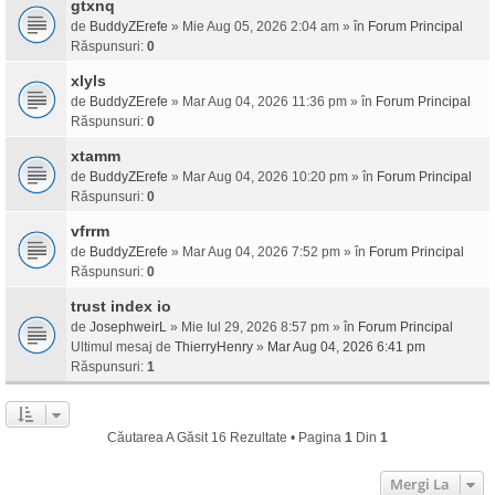
gtxnq
de
BuddyZErefe
» Mie Aug 05, 2026 2:04 am » în
Forum Principal
Răspunsuri:
0
xlyls
de
BuddyZErefe
» Mar Aug 04, 2026 11:36 pm » în
Forum Principal
Răspunsuri:
0
xtamm
de
BuddyZErefe
» Mar Aug 04, 2026 10:20 pm » în
Forum Principal
Răspunsuri:
0
vfrrm
de
BuddyZErefe
» Mar Aug 04, 2026 7:52 pm » în
Forum Principal
Răspunsuri:
0
trust index io
de
JosephweirL
» Mie Iul 29, 2026 8:57 pm » în
Forum Principal
Ultimul mesaj de
ThierryHenry
»
Mar Aug 04, 2026 6:41 pm
Răspunsuri:
1
Căutarea A Găsit 16 Rezultate • Pagina
1
Din
1
Mergi La