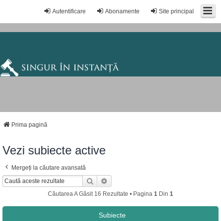
Autentificare
Abonamente
Site principal
Prima pagină
Vezi subiecte active
Mergeți la căutare avansată
Căutare
Căutare Avansată
Căutarea A Găsit 16 Rezultate • Pagina
1
Din
1
Subiecte