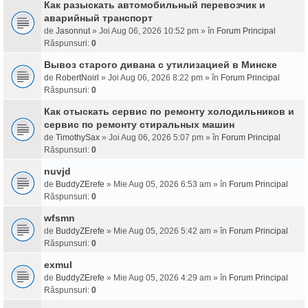
Как разыскать автомобильный перевозчик и
аварийный транспорт
de
Jasonnut
» Joi Aug 06, 2026 10:52 pm » în
Forum Principal
Răspunsuri:
0
Вывоз старого дивана с утилизацией в Минске
de
RobertNoirl
» Joi Aug 06, 2026 8:22 pm » în
Forum Principal
Răspunsuri:
0
Как отыскать сервис по ремонту холодильников и
сервис по ремонту стиральных машин
de
TimothySax
» Joi Aug 06, 2026 5:07 pm » în
Forum Principal
Răspunsuri:
0
nuvjd
de
BuddyZErefe
» Mie Aug 05, 2026 6:53 am » în
Forum Principal
Răspunsuri:
0
wfsmn
de
BuddyZErefe
» Mie Aug 05, 2026 5:42 am » în
Forum Principal
Răspunsuri:
0
exmul
de
BuddyZErefe
» Mie Aug 05, 2026 4:29 am » în
Forum Principal
Răspunsuri:
0