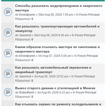
Способы разыскать водопроводчика и сварочного
мастера
de
Ernestjoymn
» Sâm Aug 08, 2026 7:09 pm » în
Forum Principal
Răspunsuri:
0
Как разыскать транспортировщик автомобилей и
эвакуатор
de
Jasonnut
» Sâm Aug 08, 2026 8:30 am » în
Forum Principal
Răspunsuri:
0
Каким образом отыскать мастера по сантехнике и
сварочного мастера
de
Ernestjoymn
» Vin Aug 07, 2026 5:06 am » în
Forum Principal
Răspunsuri:
0
Как разыскать автомобильный перевозчик и
аварийный транспорт
de
Jasonnut
» Joi Aug 06, 2026 10:52 pm » în
Forum Principal
Răspunsuri:
0
Вывоз старого дивана с утилизацией в Минске
de
RobertNoirl
» Joi Aug 06, 2026 8:22 pm » în
Forum Principal
Răspunsuri:
0
Как отыскать сервис по ремонту холодильников и