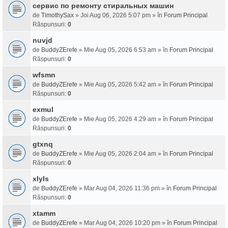
сервис по ремонту стиральных машин
de
TimothySax
» Joi Aug 06, 2026 5:07 pm » în
Forum Principal
Răspunsuri:
0
nuvjd
de
BuddyZErefe
» Mie Aug 05, 2026 6:53 am » în
Forum Principal
Răspunsuri:
0
wfsmn
de
BuddyZErefe
» Mie Aug 05, 2026 5:42 am » în
Forum Principal
Răspunsuri:
0
exmul
de
BuddyZErefe
» Mie Aug 05, 2026 4:29 am » în
Forum Principal
Răspunsuri:
0
gtxnq
de
BuddyZErefe
» Mie Aug 05, 2026 2:04 am » în
Forum Principal
Răspunsuri:
0
xlyls
de
BuddyZErefe
» Mar Aug 04, 2026 11:36 pm » în
Forum Principal
Răspunsuri:
0
xtamm
de
BuddyZErefe
» Mar Aug 04, 2026 10:20 pm » în
Forum Principal