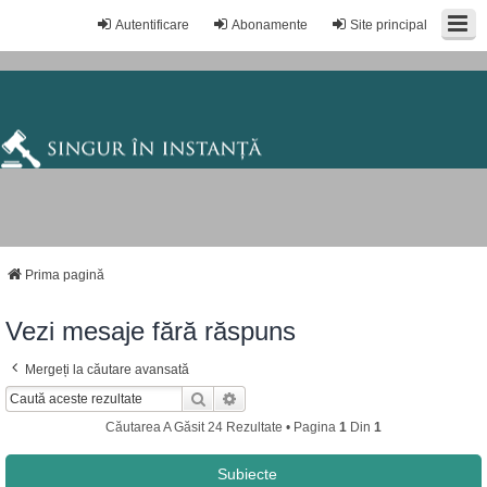
Autentificare
Abonamente
Site principal
Prima pagină
Vezi mesaje fără răspuns
Mergeți la căutare avansată
Căutare
Căutare Avansată
Căutarea A Găsit 24 Rezultate • Pagina
1
Din
1
Subiecte