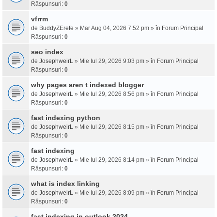
Răspunsuri:
0
vfrrm
de
BuddyZErefe
» Mar Aug 04, 2026 7:52 pm » în
Forum Principal
Răspunsuri:
0
seo index
de
JosephweirL
» Mie Iul 29, 2026 9:03 pm » în
Forum Principal
Răspunsuri:
0
why pages aren t indexed blogger
de
JosephweirL
» Mie Iul 29, 2026 8:56 pm » în
Forum Principal
Răspunsuri:
0
fast indexing python
de
JosephweirL
» Mie Iul 29, 2026 8:15 pm » în
Forum Principal
Răspunsuri:
0
fast indexing
de
JosephweirL
» Mie Iul 29, 2026 8:14 pm » în
Forum Principal
Răspunsuri:
0
what is index linking
de
JosephweirL
» Mie Iul 29, 2026 8:09 pm » în
Forum Principal
Răspunsuri:
0
fast indexing in outlook 2024