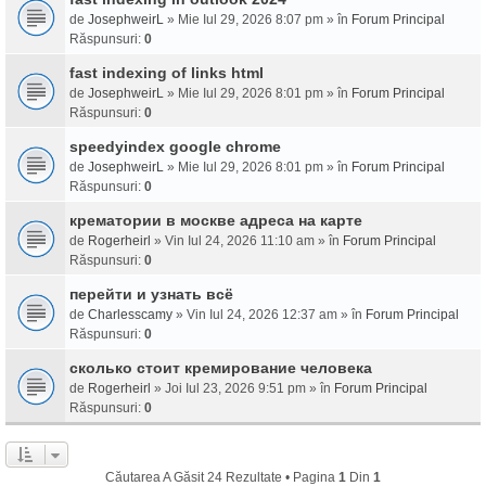
de
JosephweirL
» Mie Iul 29, 2026 8:07 pm » în
Forum Principal
Răspunsuri:
0
fast indexing of links html
de
JosephweirL
» Mie Iul 29, 2026 8:01 pm » în
Forum Principal
Răspunsuri:
0
speedyindex google chrome
de
JosephweirL
» Mie Iul 29, 2026 8:01 pm » în
Forum Principal
Răspunsuri:
0
крематории в москве адреса на карте
de
Rogerheirl
» Vin Iul 24, 2026 11:10 am » în
Forum Principal
Răspunsuri:
0
перейти и узнать всё
de
Charlesscamy
» Vin Iul 24, 2026 12:37 am » în
Forum Principal
Răspunsuri:
0
сколько стоит кремирование человека
de
Rogerheirl
» Joi Iul 23, 2026 9:51 pm » în
Forum Principal
Răspunsuri:
0
Căutarea A Găsit 24 Rezultate • Pagina
1
Din
1