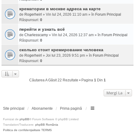
крематории в москве адреса на карте
de
Rogerheirl
» Vin Iul 24, 2026 11:10 am » în
Forum Principal
Răspunsuri:
0
перейти и узнать всё
de
Charlesscamy
» Vin Iul 24, 2026 12:37 am » în
Forum Principal
Răspunsuri:
0
сколько стоит кремирование человека
de
Rogerheirl
» Joi Iul 23, 2026 9:51 pm » în
Forum Principal
Răspunsuri:
0
Căutarea A Găsit 22 Rezultate • Pagina
1
Din
1
Mergi La
Site principal
Abonamente
Prima pagină
Furnizat de
phpBB
® Forum Software © phpBB Limited
Translation/Traducere:
phpBB România
Politica de confidenţialitate
TERMS