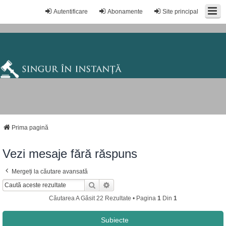
Autentificare
Abonamente
Site principal
Prima pagină
Vezi mesaje fără răspuns
Mergeți la căutare avansată
Căutare
Căutare Avansată
Căutarea A Găsit 22 Rezultate • Pagina
1
Din
1
Subiecte