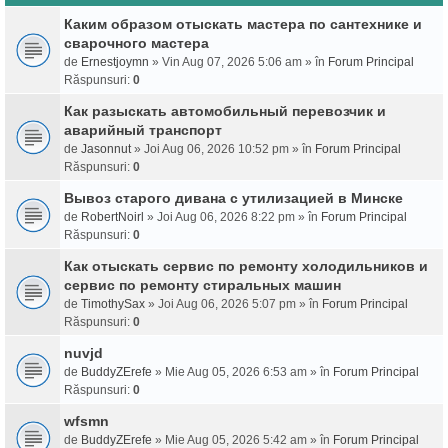
Каким образом отыскать мастера по сантехнике и
сварочного мастера
de
Ernestjoymn
» Vin Aug 07, 2026 5:06 am » în
Forum Principal
Răspunsuri:
0
Как разыскать автомобильный перевозчик и
аварийный транспорт
de
Jasonnut
» Joi Aug 06, 2026 10:52 pm » în
Forum Principal
Răspunsuri:
0
Вывоз старого дивана с утилизацией в Минске
de
RobertNoirl
» Joi Aug 06, 2026 8:22 pm » în
Forum Principal
Răspunsuri:
0
Как отыскать сервис по ремонту холодильников и
сервис по ремонту стиральных машин
de
TimothySax
» Joi Aug 06, 2026 5:07 pm » în
Forum Principal
Răspunsuri:
0
nuvjd
de
BuddyZErefe
» Mie Aug 05, 2026 6:53 am » în
Forum Principal
Răspunsuri:
0
wfsmn
de
BuddyZErefe
» Mie Aug 05, 2026 5:42 am » în
Forum Principal