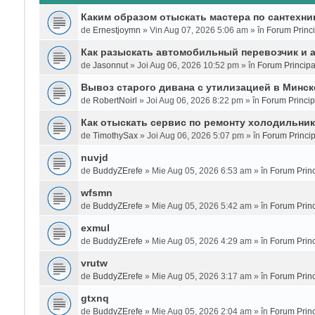
Каким образом отыскать мастера по сантехни
de
Ernestjoymn
» Vin Aug 07, 2026 5:06 am » în
Forum Princi
Как разыскать автомобильный перевозчик и 
de
Jasonnut
» Joi Aug 06, 2026 10:52 pm » în
Forum Principa
Вывоз старого дивана с утилизацией в Минск
de
RobertNoirl
» Joi Aug 06, 2026 8:22 pm » în
Forum Princip
Как отыскать сервис по ремонту холодильни
de
TimothySax
» Joi Aug 06, 2026 5:07 pm » în
Forum Princip
nuvjd
de
BuddyZErefe
» Mie Aug 05, 2026 6:53 am » în
Forum Princ
wfsmn
de
BuddyZErefe
» Mie Aug 05, 2026 5:42 am » în
Forum Princ
exmul
de
BuddyZErefe
» Mie Aug 05, 2026 4:29 am » în
Forum Princ
vrutw
de
BuddyZErefe
» Mie Aug 05, 2026 3:17 am » în
Forum Princ
gtxnq
de
BuddyZErefe
» Mie Aug 05, 2026 2:04 am » în
Forum Princ