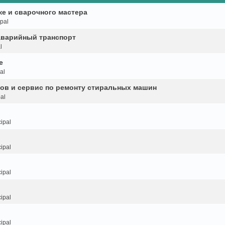
ке и сварочного мастера
pal
аварийный транспорт
l
е
al
ков и сервис по ремонту стиральных машин
al
ipal
ipal
ipal
ipal
ipal