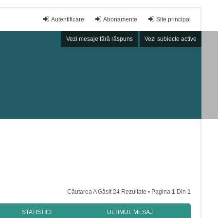
Autentificare
Abonamente
Site principal
Vezi mesaje fără răspuns
Vezi subiecte active
Căutarea A Găsit 24 Rezultate • Pagina
1
Din
1
STATISTICI
ULTIMUL MESAJ