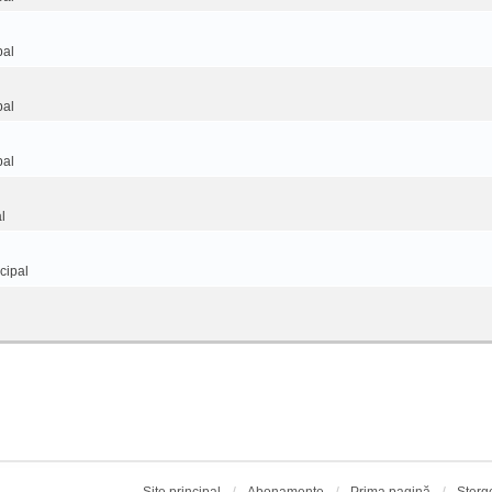
pal
pal
pal
l
cipal