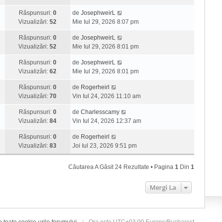
Răspunsuri:
0
de
JosephweirL
Vizualizări:
52
Mie Iul 29, 2026 8:07 pm
Răspunsuri:
0
de
JosephweirL
Vizualizări:
52
Mie Iul 29, 2026 8:01 pm
Răspunsuri:
0
de
JosephweirL
Vizualizări:
62
Mie Iul 29, 2026 8:01 pm
Răspunsuri:
0
de
Rogerheirl
Vizualizări:
70
Vin Iul 24, 2026 11:10 am
Răspunsuri:
0
de
Charlesscamy
Vizualizări:
84
Vin Iul 24, 2026 12:37 am
Răspunsuri:
0
de
Rogerheirl
Vizualizări:
83
Joi Iul 23, 2026 9:51 pm
Căutarea A Găsit 24 Rezultate • Pagina
1
Din
1
Mergi La