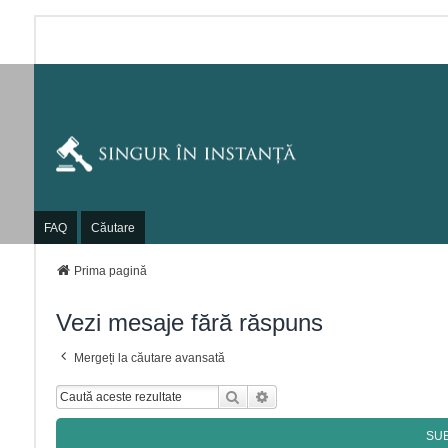
FAQ
Căutare
Prima pagină
Vezi mesaje fără răspuns
Mergeți la căutare avansată
Căutare
Căutare Avansată
SU