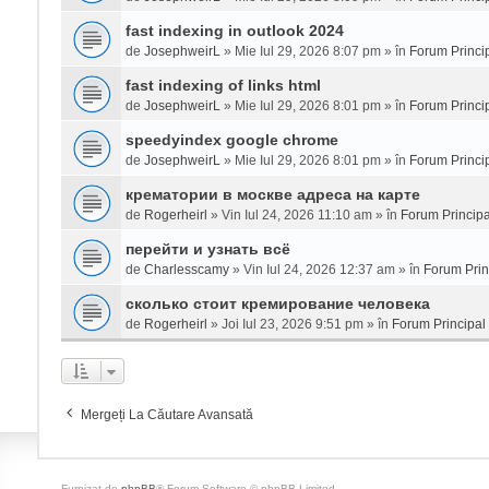
fast indexing in outlook 2024
de
JosephweirL
» Mie Iul 29, 2026 8:07 pm » în
Forum Princi
fast indexing of links html
de
JosephweirL
» Mie Iul 29, 2026 8:01 pm » în
Forum Princi
speedyindex google chrome
de
JosephweirL
» Mie Iul 29, 2026 8:01 pm » în
Forum Princi
крематории в москве адреса на карте
de
Rogerheirl
» Vin Iul 24, 2026 11:10 am » în
Forum Principa
перейти и узнать всё
de
Charlesscamy
» Vin Iul 24, 2026 12:37 am » în
Forum Prin
сколько стоит кремирование человека
de
Rogerheirl
» Joi Iul 23, 2026 9:51 pm » în
Forum Principal
Mergeți La Căutare Avansată
Furnizat de
phpBB
® Forum Software © phpBB Limited