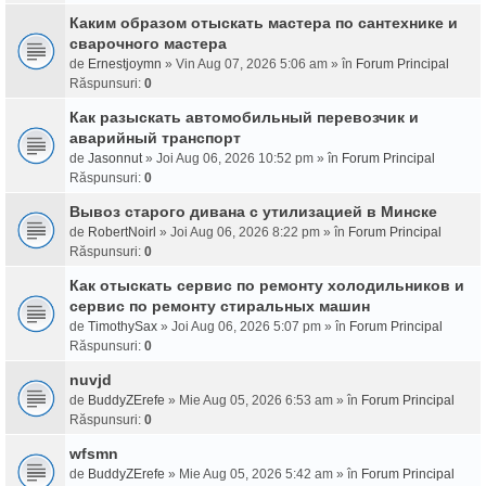
Каким образом отыскать мастера по сантехнике и
сварочного мастера
de
Ernestjoymn
» Vin Aug 07, 2026 5:06 am » în
Forum Principal
Răspunsuri:
0
Как разыскать автомобильный перевозчик и
аварийный транспорт
de
Jasonnut
» Joi Aug 06, 2026 10:52 pm » în
Forum Principal
Răspunsuri:
0
Вывоз старого дивана с утилизацией в Минске
de
RobertNoirl
» Joi Aug 06, 2026 8:22 pm » în
Forum Principal
Răspunsuri:
0
Как отыскать сервис по ремонту холодильников и
сервис по ремонту стиральных машин
de
TimothySax
» Joi Aug 06, 2026 5:07 pm » în
Forum Principal
Răspunsuri:
0
nuvjd
de
BuddyZErefe
» Mie Aug 05, 2026 6:53 am » în
Forum Principal
Răspunsuri:
0
wfsmn
de
BuddyZErefe
» Mie Aug 05, 2026 5:42 am » în
Forum Principal