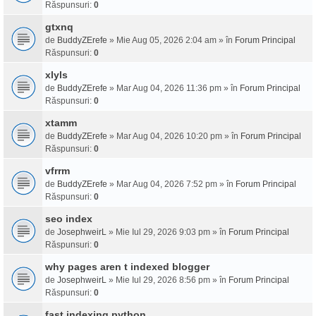
Răspunsuri:
0
gtxnq
de
BuddyZErefe
» Mie Aug 05, 2026 2:04 am » în
Forum Principal
Răspunsuri:
0
xlyls
de
BuddyZErefe
» Mar Aug 04, 2026 11:36 pm » în
Forum Principal
Răspunsuri:
0
xtamm
de
BuddyZErefe
» Mar Aug 04, 2026 10:20 pm » în
Forum Principal
Răspunsuri:
0
vfrrm
de
BuddyZErefe
» Mar Aug 04, 2026 7:52 pm » în
Forum Principal
Răspunsuri:
0
seo index
de
JosephweirL
» Mie Iul 29, 2026 9:03 pm » în
Forum Principal
Răspunsuri:
0
why pages aren t indexed blogger
de
JosephweirL
» Mie Iul 29, 2026 8:56 pm » în
Forum Principal
Răspunsuri:
0
fast indexing python