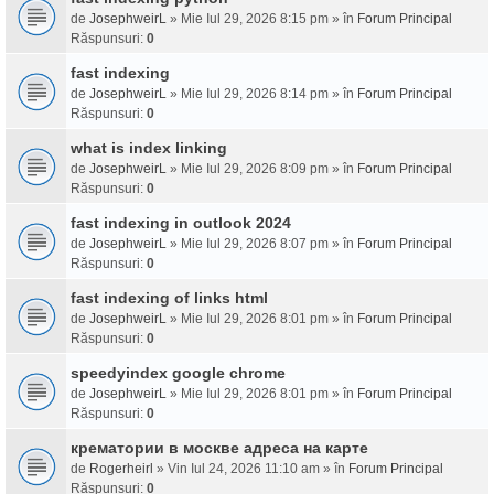
de
JosephweirL
» Mie Iul 29, 2026 8:15 pm » în
Forum Principal
Răspunsuri:
0
fast indexing
de
JosephweirL
» Mie Iul 29, 2026 8:14 pm » în
Forum Principal
Răspunsuri:
0
what is index linking
de
JosephweirL
» Mie Iul 29, 2026 8:09 pm » în
Forum Principal
Răspunsuri:
0
fast indexing in outlook 2024
de
JosephweirL
» Mie Iul 29, 2026 8:07 pm » în
Forum Principal
Răspunsuri:
0
fast indexing of links html
de
JosephweirL
» Mie Iul 29, 2026 8:01 pm » în
Forum Principal
Răspunsuri:
0
speedyindex google chrome
de
JosephweirL
» Mie Iul 29, 2026 8:01 pm » în
Forum Principal
Răspunsuri:
0
крематории в москве адреса на карте
de
Rogerheirl
» Vin Iul 24, 2026 11:10 am » în
Forum Principal
Răspunsuri:
0