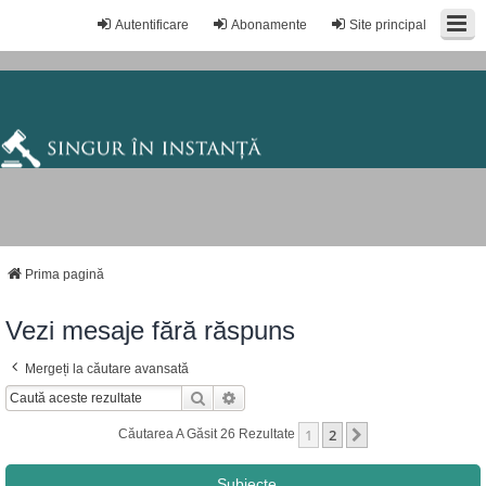
Autentificare
Abonamente
Site principal
Prima pagină
Vezi mesaje fără răspuns
Mergeți la căutare avansată
Căutare
Căutare Avansată
1
2
Următorul
Căutarea A Găsit 26 Rezultate
Subiecte