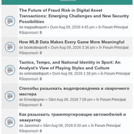
The Future of Fraud Risk in Digital Asset
Transactions: Emerging Challenges and New Security
Possibilities
de
magsafesport
» Dum Aug 09, 2026 4:45 pm » în
Forum Principal
Răspunsuri:
0
How MLB Data Makes Every Game More Meaningful
de
booksitesportt
» Dum Aug 09, 2026 3:36 pm » în
Forum Principal
Răspunsuri:
0
Tactics, Tempo, and National Identity in Sport: An
Analyst’s View of Playing Styles and Culture
de
onlinebettsport
» Dum Aug 09, 2026 1:38 pm » în
Forum Principal
Răspunsuri:
0
Способы разыскать водопроводчика и сварочного
мастера
de
Ernestjoymn
» Sâm Aug 08, 2026 7:09 pm » în
Forum Principal
Răspunsuri:
0
Как разыскать транспортировщик автомобилей и
эвакуатор
de
Jasonnut
» Sâm Aug 08, 2026 8:30 am » în
Forum Principal
Răspunsuri:
0