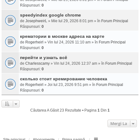
Răspunsuri:
0
speedyindex google chrome
de
JosephweirL
» Mie Iul 29, 2026 8:01 pm » în
Forum Principal
Răspunsuri:
0
крематории в москве адреса на карте
de
Rogerheirl
» Vin Iul 24, 2026 11:10 am » în
Forum Principal
Răspunsuri:
0
перейти и узнать всё
de
Charlesscamy
» Vin Iul 24, 2026 12:37 am » în
Forum Principal
Răspunsuri:
0
сколько стоит кремирование человека
de
Rogerheirl
» Joi Iul 23, 2026 9:51 pm » în
Forum Principal
Răspunsuri:
0
Căutarea A Găsit 23 Rezultate • Pagina
1
Din
1
Mergi La
Site principal
Abonamente
Prima pagină