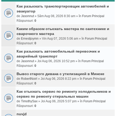
Как разыскать транспортировщик автомобилей и
эвакуатор
de
Jasonnut
» Sâm Aug 08, 2026 8:30 am » în
Forum Principal
Răspunsuri:
0
Каким образом отыскать мастера по сантехнике и
сварочного мастера
de
Ernestjoymn
» Vin Aug 07, 2026 5:06 am » în
Forum Principal
Răspunsuri:
0
Как разыскать автомобильный перевозчик и
аварийный транспорт
de
Jasonnut
» Joi Aug 06, 2026 10:52 pm » în
Forum Principal
Răspunsuri:
0
Вывоз старого дивана с утилизацией в Минске
de
RobertNoirl
» Joi Aug 06, 2026 8:22 pm » în
Forum Principal
Răspunsuri:
0
Как отыскать сервис по ремонту холодильников и
сервис по ремонту стиральных машин
de
TimothySax
» Joi Aug 06, 2026 5:07 pm » în
Forum Principal
Răspunsuri:
0
nuvjd