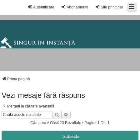
Autentificare
Abonamente
Site principal
Prima pagină
Vezi mesaje fără răspuns
Mergeți la căutare avansată
Căutare
Căutare Avansată
Căutarea A Găsit 23 Rezultate • Pagina
1
Din
1
Subiecte