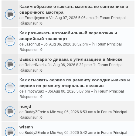
Каким образом отыскать мастера по сантехнике и
сварочного мастера
de
Ernestjoymn
» Vin Aug 07, 2026 5:06 am » în
Forum Principal
Răspunsuri:
0
Как разыскать автомобильный перевозчик и
аварийный транспорт
de
Jasonnut
» Joi Aug 06, 2026 10:52 pm » în
Forum Principal
Răspunsuri:
0
Вывоз старого дивана с утилизацией в Минске
de
RobertNoirl
» Joi Aug 06, 2026 8:22 pm » în
Forum Principal
Răspunsuri:
0
Как отыскать сервис по ремонту холодильников и
сервис по ремонту стиральных машин
de
TimothySax
» Joi Aug 06, 2026 5:07 pm » în
Forum Principal
Răspunsuri:
0
nuvjd
de
BuddyZErefe
» Mie Aug 05, 2026 6:53 am » în
Forum Principal
Răspunsuri:
0
wfsmn
de
BuddyZErefe
» Mie Aug 05, 2026 5:42 am » în
Forum Principal