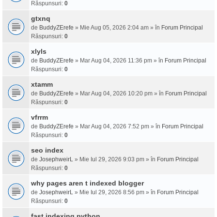
Răspunsuri:
0
gtxnq
de
BuddyZErefe
» Mie Aug 05, 2026 2:04 am » în
Forum Principal
Răspunsuri:
0
xlyls
de
BuddyZErefe
» Mar Aug 04, 2026 11:36 pm » în
Forum Principal
Răspunsuri:
0
xtamm
de
BuddyZErefe
» Mar Aug 04, 2026 10:20 pm » în
Forum Principal
Răspunsuri:
0
vfrrm
de
BuddyZErefe
» Mar Aug 04, 2026 7:52 pm » în
Forum Principal
Răspunsuri:
0
seo index
de
JosephweirL
» Mie Iul 29, 2026 9:03 pm » în
Forum Principal
Răspunsuri:
0
why pages aren t indexed blogger
de
JosephweirL
» Mie Iul 29, 2026 8:56 pm » în
Forum Principal
Răspunsuri:
0
fast indexing python