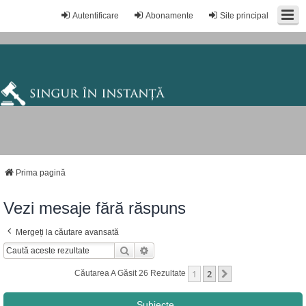
Autentificare
Abonamente
Site principal
Prima pagină
Vezi mesaje fără răspuns
Mergeți la căutare avansată
Căutare
Căutare Avansată
1
2
Următorul
Căutarea A Găsit 26 Rezultate
Subiecte