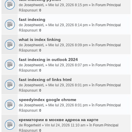
de
JosephweirL
» Mie Iul 29, 2026 8:15 pm » în
Forum Principal
Răspunsuri:
0
fast indexing
de
JosephweirL
» Mie Iul 29, 2026 8:14 pm » în
Forum Principal
Răspunsuri:
0
what is index linking
de
JosephweirL
» Mie Iul 29, 2026 8:09 pm » în
Forum Principal
Răspunsuri:
0
fast indexing in outlook 2024
de
JosephweirL
» Mie Iul 29, 2026 8:07 pm » în
Forum Principal
Răspunsuri:
0
fast indexing of links html
de
JosephweirL
» Mie Iul 29, 2026 8:01 pm » în
Forum Principal
Răspunsuri:
0
speedyindex google chrome
de
JosephweirL
» Mie Iul 29, 2026 8:01 pm » în
Forum Principal
Răspunsuri:
0
крематории в москве адреса на карте
de
Rogerheirl
» Vin Iul 24, 2026 11:10 am » în
Forum Principal
Răspunsuri:
0