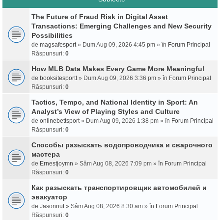
The Future of Fraud Risk in Digital Asset
Transactions: Emerging Challenges and New Security
Possibilities
de
magsafesport
» Dum Aug 09, 2026 4:45 pm » în
Forum Principal
Răspunsuri:
0
How MLB Data Makes Every Game More Meaningful
de
booksitesportt
» Dum Aug 09, 2026 3:36 pm » în
Forum Principal
Răspunsuri:
0
Tactics, Tempo, and National Identity in Sport: An
Analyst’s View of Playing Styles and Culture
de
onlinebettsport
» Dum Aug 09, 2026 1:38 pm » în
Forum Principal
Răspunsuri:
0
Способы разыскать водопроводчика и сварочного
мастера
de
Ernestjoymn
» Sâm Aug 08, 2026 7:09 pm » în
Forum Principal
Răspunsuri:
0
Как разыскать транспортировщик автомобилей и
эвакуатор
de
Jasonnut
» Sâm Aug 08, 2026 8:30 am » în
Forum Principal
Răspunsuri:
0