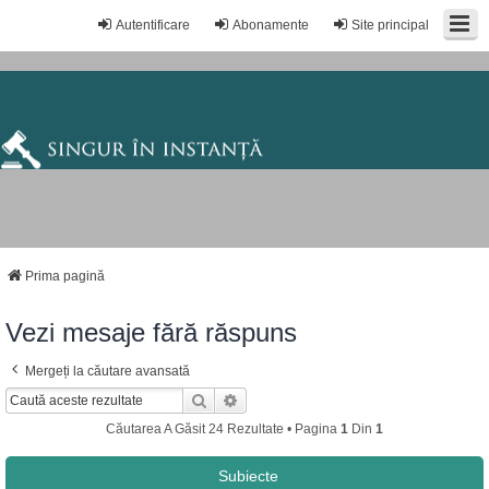
Autentificare
Abonamente
Site principal
Prima pagină
Vezi mesaje fără răspuns
Mergeți la căutare avansată
Căutare
Căutare Avansată
Căutarea A Găsit 24 Rezultate • Pagina
1
Din
1
Subiecte