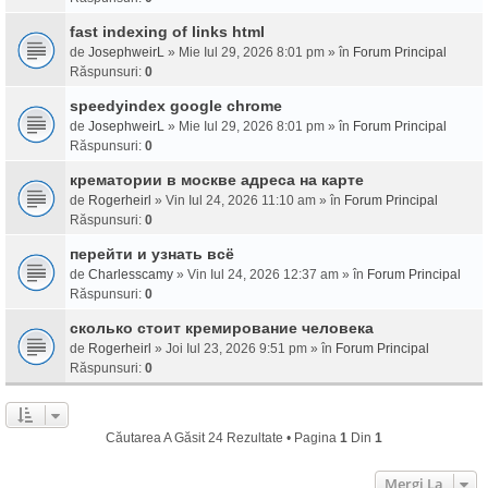
fast indexing of links html
de
JosephweirL
» Mie Iul 29, 2026 8:01 pm » în
Forum Principal
Răspunsuri:
0
speedyindex google chrome
de
JosephweirL
» Mie Iul 29, 2026 8:01 pm » în
Forum Principal
Răspunsuri:
0
крематории в москве адреса на карте
de
Rogerheirl
» Vin Iul 24, 2026 11:10 am » în
Forum Principal
Răspunsuri:
0
перейти и узнать всё
de
Charlesscamy
» Vin Iul 24, 2026 12:37 am » în
Forum Principal
Răspunsuri:
0
сколько стоит кремирование человека
de
Rogerheirl
» Joi Iul 23, 2026 9:51 pm » în
Forum Principal
Răspunsuri:
0
Căutarea A Găsit 24 Rezultate • Pagina
1
Din
1
Mergi La