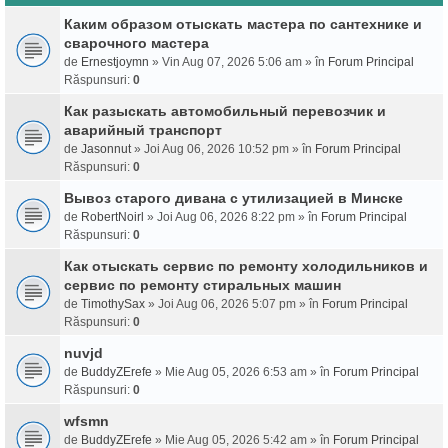
Каким образом отыскать мастера по сантехнике и
сварочного мастера
de
Ernestjoymn
» Vin Aug 07, 2026 5:06 am » în
Forum Principal
Răspunsuri:
0
Как разыскать автомобильный перевозчик и
аварийный транспорт
de
Jasonnut
» Joi Aug 06, 2026 10:52 pm » în
Forum Principal
Răspunsuri:
0
Вывоз старого дивана с утилизацией в Минске
de
RobertNoirl
» Joi Aug 06, 2026 8:22 pm » în
Forum Principal
Răspunsuri:
0
Как отыскать сервис по ремонту холодильников и
сервис по ремонту стиральных машин
de
TimothySax
» Joi Aug 06, 2026 5:07 pm » în
Forum Principal
Răspunsuri:
0
nuvjd
de
BuddyZErefe
» Mie Aug 05, 2026 6:53 am » în
Forum Principal
Răspunsuri:
0
wfsmn
de
BuddyZErefe
» Mie Aug 05, 2026 5:42 am » în
Forum Principal