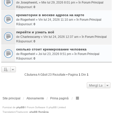
de
JosephweirL
» Mie Iul 29, 2026 8:01 pm » în
Forum Principal
Răspunsuri:
0
крематории в москве адреса на карте
de
Rogerheirl
» Vin Iul 24, 2026 11:10 am » în
Forum Principal
Răspunsuri:
0
перейти и узнать всё
de
Charlesscamy
» Vin Iul 24, 2026 12:37 am » în
Forum Principal
Răspunsuri:
0
сколько стоит кремирование человека
de
Rogerheirl
» Joi Iul 23, 2026 9:51 pm » în
Forum Principal
Răspunsuri:
0
Căutarea A Găsit 23 Rezultate • Pagina
1
Din
1
Mergi La
Site principal
Abonamente
Prima pagină
Furnizat de
phpBB
® Forum Software © phpBB Limited
Translation/Traducere:
phpBB România