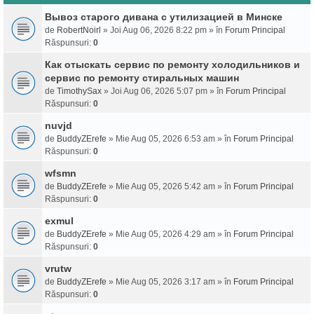
Вывоз старого дивана с утилизацией в Минске
de
RobertNoirl
» Joi Aug 06, 2026 8:22 pm » în
Forum Principal
Răspunsuri:
0
Как отыскать сервис по ремонту холодильников и
сервис по ремонту стиральных машин
de
TimothySax
» Joi Aug 06, 2026 5:07 pm » în
Forum Principal
Răspunsuri:
0
nuvjd
de
BuddyZErefe
» Mie Aug 05, 2026 6:53 am » în
Forum Principal
Răspunsuri:
0
wfsmn
de
BuddyZErefe
» Mie Aug 05, 2026 5:42 am » în
Forum Principal
Răspunsuri:
0
exmul
de
BuddyZErefe
» Mie Aug 05, 2026 4:29 am » în
Forum Principal
Răspunsuri:
0
vrutw
de
BuddyZErefe
» Mie Aug 05, 2026 3:17 am » în
Forum Principal
Răspunsuri:
0