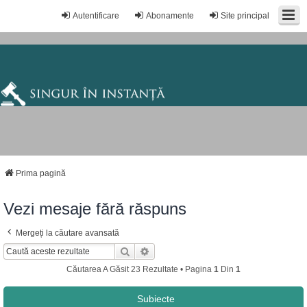
Autentificare
Abonamente
Site principal
Prima pagină
Vezi mesaje fără răspuns
Mergeți la căutare avansată
Căutare
Căutare Avansată
Căutarea A Găsit 23 Rezultate • Pagina
1
Din
1
Subiecte