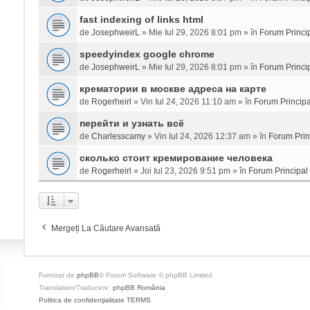
fast indexing of links html
de
JosephweirL
» Mie Iul 29, 2026 8:01 pm » în
Forum Princi
speedyindex google chrome
de
JosephweirL
» Mie Iul 29, 2026 8:01 pm » în
Forum Princi
крематории в москве адреса на карте
de
Rogerheirl
» Vin Iul 24, 2026 11:10 am » în
Forum Principa
перейти и узнать всё
de
Charlesscamy
» Vin Iul 24, 2026 12:37 am » în
Forum Prin
сколько стоит кремирование человека
de
Rogerheirl
» Joi Iul 23, 2026 9:51 pm » în
Forum Principal
Mergeți La Căutare Avansată
Furnizat de
phpBB
® Forum Software © phpBB Limited
Translation/Traducere:
phpBB România
Politica de confidenţialitate
TERMS