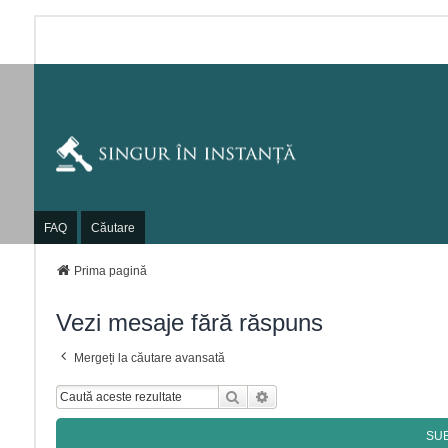
FAQ
Căutare
Prima pagină
Vezi mesaje fără răspuns
Mergeți la căutare avansată
Căutare
Căutare Avansată
SU