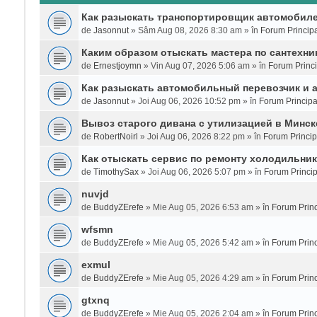
Как разыскать транспортировщик автомобиле
de
Jasonnut
» Sâm Aug 08, 2026 8:30 am » în
Forum Principa
Каким образом отыскать мастера по сантехни
de
Ernestjoymn
» Vin Aug 07, 2026 5:06 am » în
Forum Princi
Как разыскать автомобильный перевозчик и 
de
Jasonnut
» Joi Aug 06, 2026 10:52 pm » în
Forum Principa
Вывоз старого дивана с утилизацией в Минск
de
RobertNoirl
» Joi Aug 06, 2026 8:22 pm » în
Forum Princip
Как отыскать сервис по ремонту холодильни
de
TimothySax
» Joi Aug 06, 2026 5:07 pm » în
Forum Princip
nuvjd
de
BuddyZErefe
» Mie Aug 05, 2026 6:53 am » în
Forum Princ
wfsmn
de
BuddyZErefe
» Mie Aug 05, 2026 5:42 am » în
Forum Princ
exmul
de
BuddyZErefe
» Mie Aug 05, 2026 4:29 am » în
Forum Princ
gtxnq
de
BuddyZErefe
» Mie Aug 05, 2026 2:04 am » în
Forum Princ