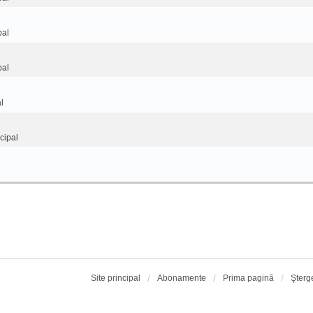
pal
pal
l
cipal
Site principal
Abonamente
Prima pagină
Şterg