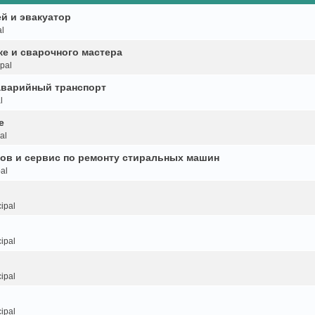
й и эвакуатор
l
ке и сварочного мастера
pal
аварийный транспорт
l
е
al
ков и сервис по ремонту стиральных машин
al
ipal
ipal
ipal
ipal