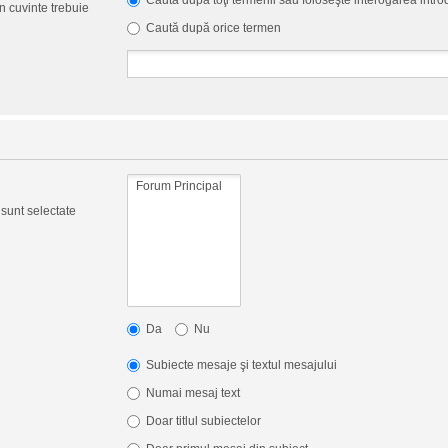
Caută după toţi termenii sau foloseşte interogarea intr
 cuvinte trebuie
Caută după orice termen
 sunt selectate
Da
Nu
Subiecte mesaje şi textul mesajului
Numai mesaj text
Doar titlul subiectelor