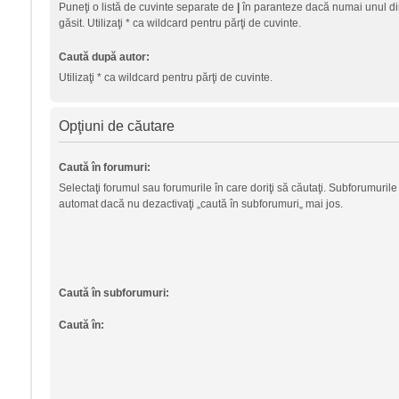
Puneţi o listă de cuvinte separate de
|
în paranteze dacă numai unul din
găsit. Utilizaţi * ca wildcard pentru părţi de cuvinte.
Caută după autor:
Utilizaţi * ca wildcard pentru părţi de cuvinte.
Opţiuni de căutare
Caută în forumuri:
Selectaţi forumul sau forumurile în care doriţi să căutaţi. Subforumurile
automat dacă nu dezactivaţi „caută în subforumuri„ mai jos.
Caută în subforumuri:
Caută în: