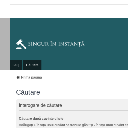
FAQ
Căutare
Prima pagină
Căutare
Interogare de căutare
Căutare după cuvinte cheie:
Adăugaţi
+
în faţa unui cuvânt ce trebuie găsit şi
-
în faţa unui cuvânt ce