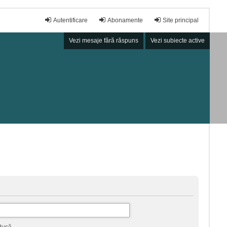
Autentificare
Abonamente
Site principal
Vezi mesaje fără răspuns
Vezi subiecte active