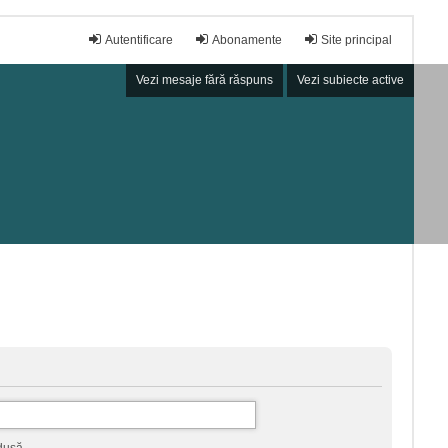
Autentificare
Abonamente
Site principal
Vezi mesaje fără răspuns
Vezi subiecte active