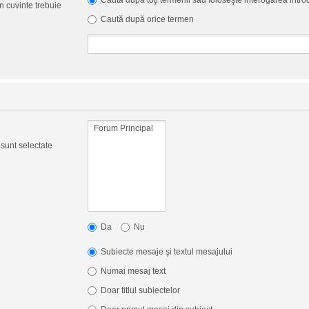
Caută după toţi termenii sau foloseşte interogarea intr
 cuvinte trebuie
Caută după orice termen
 sunt selectate
Da
Nu
Subiecte mesaje şi textul mesajului
Numai mesaj text
Doar titlul subiectelor