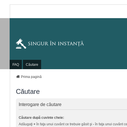
FAQ
Căutare
Prima pagină
Căutare
Interogare de căutare
Căutare după cuvinte cheie:
Adăugaţi
+
în faţa unui cuvânt ce trebuie găsit şi
-
în faţa unui cuvânt ce