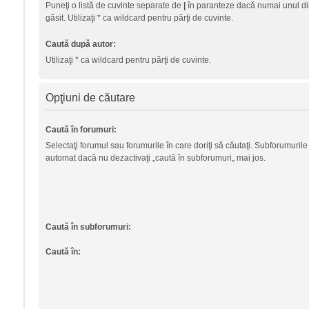
Puneţi o listă de cuvinte separate de
|
în paranteze dacă numai unul din
găsit. Utilizaţi * ca wildcard pentru părţi de cuvinte.
Caută după autor:
Utilizaţi * ca wildcard pentru părţi de cuvinte.
Opţiuni de căutare
Caută în forumuri:
Selectaţi forumul sau forumurile în care doriţi să căutaţi. Subforumurile
automat dacă nu dezactivaţi „caută în subforumuri„ mai jos.
Caută în subforumuri:
Caută în: