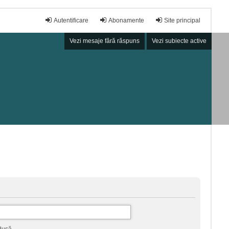
Autentificare
Abonamente
Site principal
Vezi mesaje fără răspuns
Vezi subiecte active