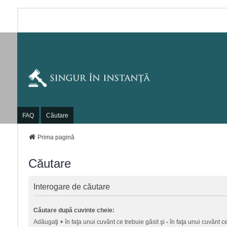
FAQ
Căutare
Prima pagină
Căutare
Interogare de căutare
Căutare după cuvinte cheie:
Adăugaţi
+
în faţa unui cuvânt ce trebuie găsit şi
-
în faţa unui cuvânt ce