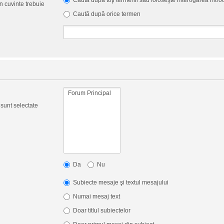
Caută după toţi termenii sau foloseşte interogarea intr
 cuvinte trebuie
Caută după orice termen
 sunt selectate
Da
Nu
Subiecte mesaje şi textul mesajului
Numai mesaj text
Doar titlul subiectelor