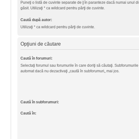
Puneţi o listă de cuvinte separate de
|
în paranteze dacă numai unul din
găsit. Utilizaţi * ca wildcard pentru părţi de cuvinte.
Caută după autor:
Utilizaţi * ca wildcard pentru părţi de cuvinte.
Opţiuni de căutare
Caută în forumuri:
Selectaţi forumul sau forumurile în care doriţi să căutaţi. Subforumurile
automat dacă nu dezactivaţi „caută în subforumuri„ mai jos.
Caută în subforumuri:
Caută în: