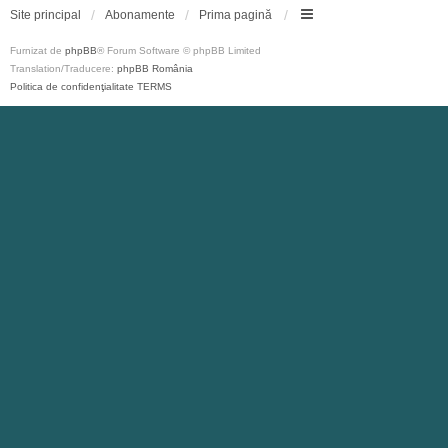
Site principal
Abonamente
Prima pagină
Furnizat de
phpBB
® Forum Software © phpBB Limited
Translation/Traducere:
phpBB România
Politica de confidenţialitate
TERMS