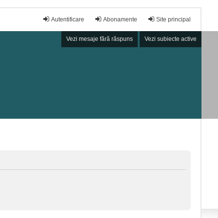
Autentificare
Abonamente
Site principal
Vezi mesaje fără răspuns
Vezi subiecte active