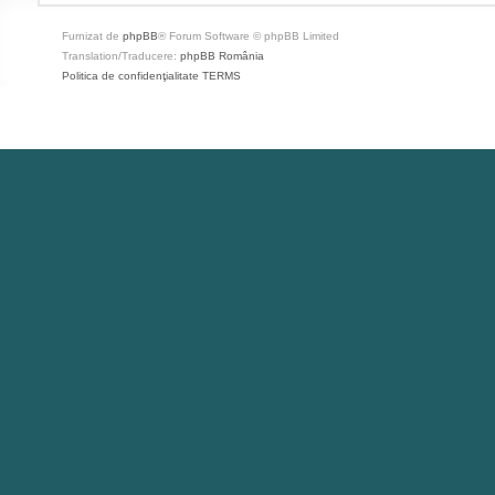
Furnizat de
phpBB
® Forum Software © phpBB Limited
Translation/Traducere:
phpBB România
Politica de confidenţialitate
TERMS