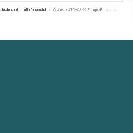
e toate cookie-urile forumului
Ora este UTC+03:00 Europe/Bucharest