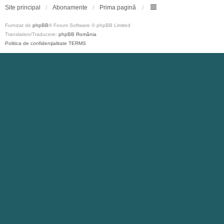
Site principal
Abonamente
Prima pagină
Furnizat de
phpBB
® Forum Software © phpBB Limited
Translation/Traducere:
phpBB România
Politica de confidenţialitate
TERMS