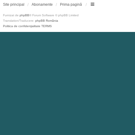
Site principal
Abonamente
Prima pagină
Furnizat de
phpBB
® Forum Software © phpBB Limited
Translation/Traducere:
phpBB România
Politica de confidenţialitate
TERMS