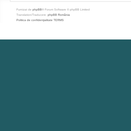
Furnizat de
phpBB
® Forum Software © phpBB Limited
Translation/Traducere:
phpBB România
Politica de confidenţialitate
TERMS