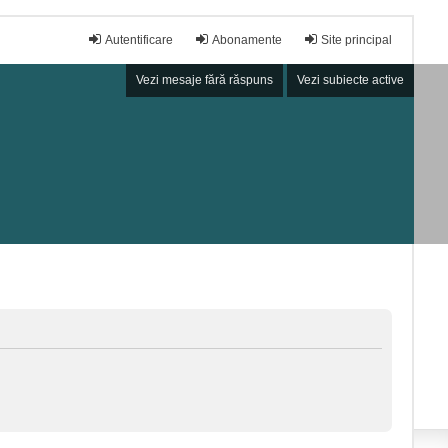
Autentificare
Abonamente
Site principal
Vezi mesaje fără răspuns
Vezi subiecte active