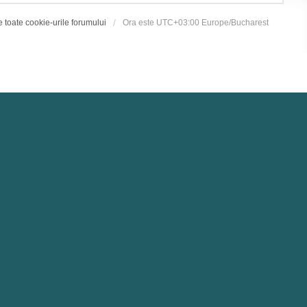
e toate cookie-urile forumului
Ora este UTC+03:00 Europe/Bucharest