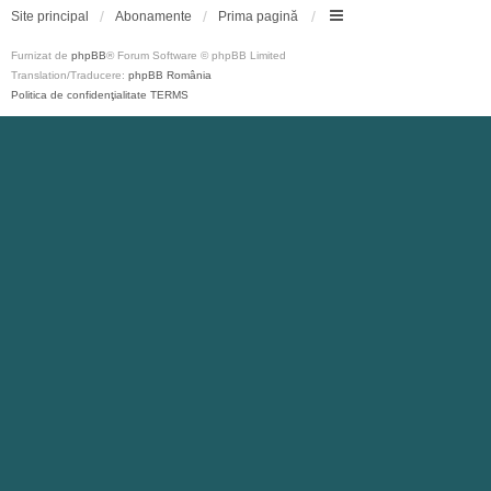
Site principal
Abonamente
Prima pagină
Furnizat de
phpBB
® Forum Software © phpBB Limited
Translation/Traducere:
phpBB România
Politica de confidenţialitate
TERMS