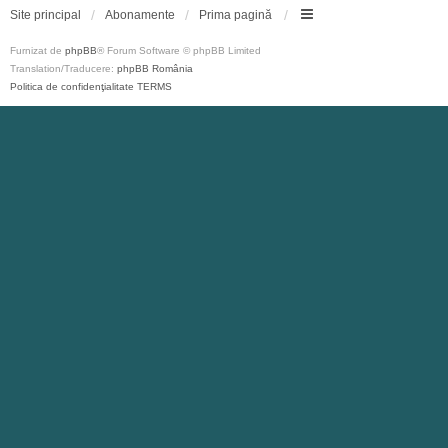
Site principal
Abonamente
Prima pagină
Furnizat de
phpBB
® Forum Software © phpBB Limited
Translation/Traducere:
phpBB România
Politica de confidenţialitate
TERMS