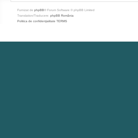
Furnizat de
phpBB
® Forum Software © phpBB Limited
Translation/Traducere:
phpBB România
Politica de confidenţialitate
TERMS