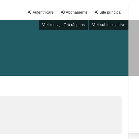
Autentificare
Abonamente
Site principal
Vezi mesaje fără răspuns
Vezi subiecte active