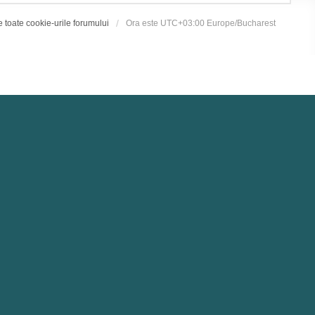
e toate cookie-urile forumului
Ora este UTC+03:00 Europe/Bucharest