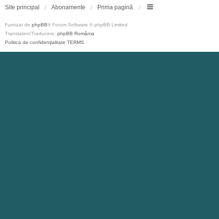
Site principal
Abonamente
Prima pagină
Furnizat de
phpBB
® Forum Software © phpBB Limited
Translation/Traducere:
phpBB România
Politica de confidenţialitate
TERMS