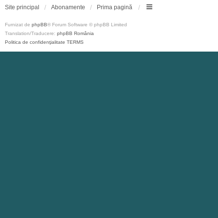
Site principal
Abonamente
Prima pagină
Furnizat de
phpBB
® Forum Software © phpBB Limited
Translation/Traducere:
phpBB România
Politica de confidenţialitate
TERMS