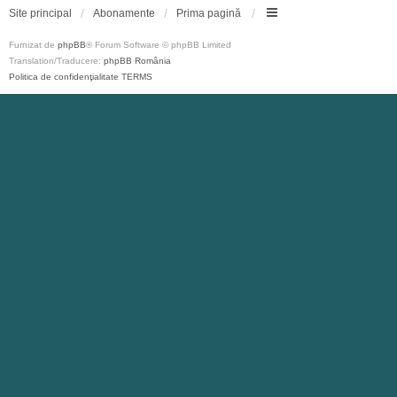
Site principal
Abonamente
Prima pagină
Furnizat de
phpBB
® Forum Software © phpBB Limited
Translation/Traducere:
phpBB România
Politica de confidenţialitate
TERMS