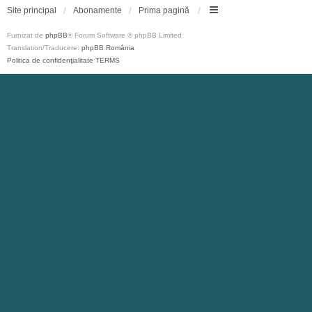
Site principal
Abonamente
Prima pagină
Furnizat de
phpBB
® Forum Software © phpBB Limited
Translation/Traducere:
phpBB România
Politica de confidenţialitate
TERMS